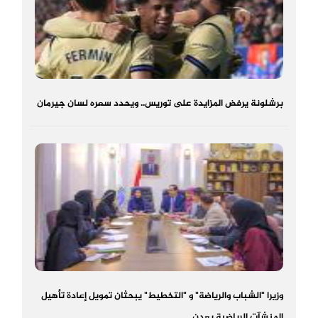
برشلونة يرفض المزايدة على توريس.. ويحدد سعره لسان جيرمان
وزيرا "الشباب والرياضة" و "التخطيط" يبحثان تمويل إعادة تأهيل
المنشآت الرياضية بعدن