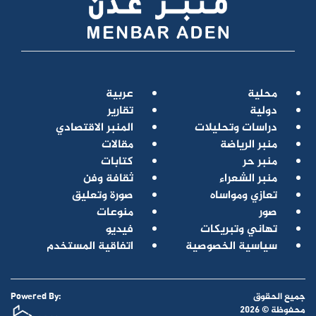
محلية
عربية
دولية
تقارير
دراسات وتحليلات
المنبر الاقتصادي
منبر الرياضة
مقالات
منبر حر
كتابات
منبر الشعراء
ثقافة وفن
تعازي ومواساه
صورة وتعليق
صور
منوعات
تهاني وتبريكات
فيديو
سياسية الخصوصية
اتفاقية المستخدم
جميع الحقوق
Powered By:
محفوظة © 2026