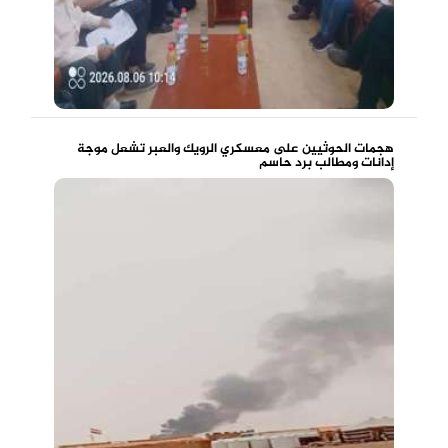
هجمات الحوثيين على معسكري الرويك والعبر تشعل موجة
إدانات ومطالب برد حاسم