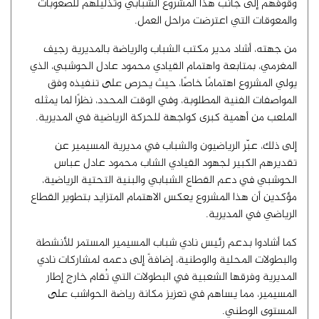
وقوفهم إلى جانب هذا المشروع الشبابي وتذليلهم للصعوبات
والمعوقات التي اعترضت مراحل العمل.
من جهته، أشاد مدير مكتب الشباب والرياضة بالمديرية رجيف
المغرمي، بمتابعة واهتمام القيادي محمود عادل الحوشبي، الذي
يولي المشروع اهتمامًا خاصًا، حيث يحرص على تنفيذه وفق
المواصفات الفنية المطلوبة، وفي الوقت المحدد، نظرًا لما يمثله
الملعب من أهمية كبرى كواجهة للحركة الرياضية في المديرية.
إلى ذلك، عبّر الرياضيون والشباب في مديرية المسيمير عن
تقديرهم الكبير لجهود القيادي الشاب محمود عادل عباس
الحوشبي في دعم القطاع الشبابي والبنية التحتية الرياضية،
مؤكدين أن هذا المشروع يعكس الاهتمام المتزايد بتطوير القطاع
الرياضي في المديرية.
كما أشادوا بدعم رئيس نادي شباب المسيمير المستمر للأنشطة
والبطولات المحلية والوطنية، إضافةً إلى دعمه لمشاركات نادي
المديرية وفرقها الشعبية في البطولات التي تُقام خارج إطار
المسيمير، مما يساهم في تعزيز مكانة رياضة الحواشب على
المستوى الوطني.