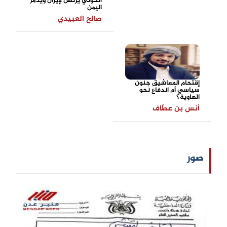
الحوثي يرتهن لإيران ويدمر
اليمن
صالح العبيدي
إقتحام المعاشيق جنون
سياسي أم اندفاع نحو
الهاوية؟
أنس بن عطّاف
صور