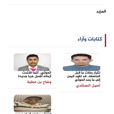
المزيد
كتابات وآراء
تكرار رحلات ما قبل
الحوثي.. كلما اشتدت
العاصفة.. قد تقود اليمن
أزماته أشعل حربا جديدة
إلى ما بعد الحوثي
وضاح بن عطية
أصيل السقلدي