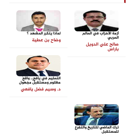
أزمة الأحزاب في العالم
لماذا يتكرر المشهد ؟
العربي
وضاح بن عطية
صالح علي الدويل
باراس
التعليم في يافع... واقعٌ
مظلوم ومستقبلٌ مجهول
د. وسيم فضل يافعي
ترك الماضي للتاريخ والتفرغ
للمستقبل