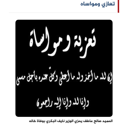
تعازي ومواساه
العميد صالح عاطف يعزي الوزير نايف البكري بوفاة خاله