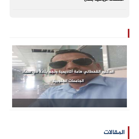
الدكتور القحطاني هامة أكاديمية ونجم يتلألأ في سماء
الجامعات الجنوبية
المقالات