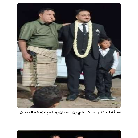
تهنئة للدكتور عسكر علي بن سعدان بمناسبة زفافه الميمون