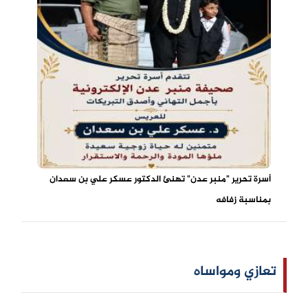
أسرة تحرير "منبر عدن" تهنئ الدكتور عسكر علي بن سعدان
بمناسبة زفافه
تعازي ومواساه