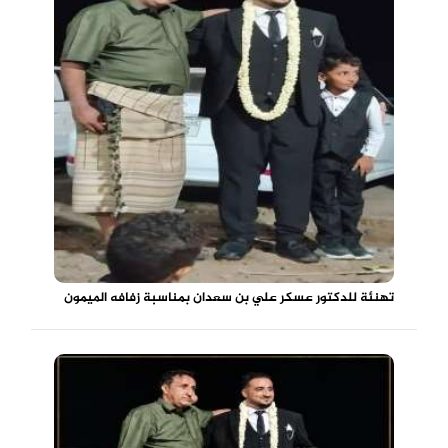
تهنئة للدكتور عسكر علي بن سعدان بمناسبة زفافه الميمون