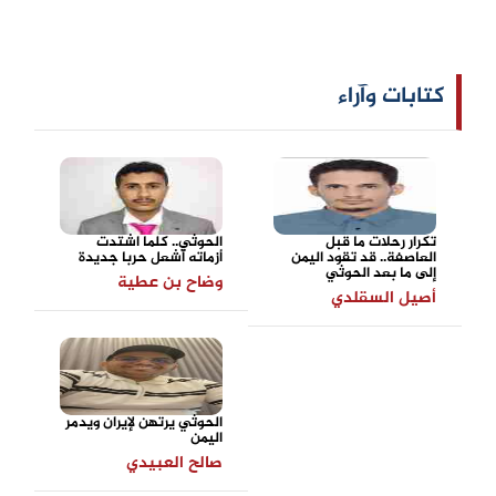
كتابات وآراء
تكرار رحلات ما قبل
الحوثي.. كلما اشتدت
العاصفة.. قد تقود اليمن
أزماته أشعل حربا جديدة
إلى ما بعد الحوثي
وضاح بن عطية
أصيل السقلدي
الحوثي يرتهن لإيران ويدمر
اليمن
صالح العبيدي