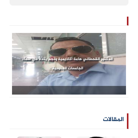
الدكتور القحطاني هامة أكاديمية ونجم يتلألأ في سماء
الجامعات الجنوبية
المقالات