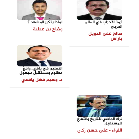
أزمة الأحزاب في العالم
لماذا يتكرر المشهد ؟
العربي
وضاح بن عطية
صالح علي الدويل
باراس
التعليم في يافع... واقعٌ
مظلوم ومستقبلٌ مجهول
د. وسيم فضل يافعي
ترك الماضي للتاريخ والتفرغ
للمستقبل
اللواء - علي حسن زكي