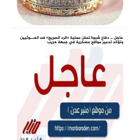
عاجل ... دفاع شبوة تعلن عملية «الرد السريع» ضد الحـ.ـوثيين
وتؤكد تدمير مواقع عسكرية في جبهة حريب