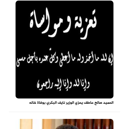
العميد صالح عاطف يعزي الوزير نايف البكري بوفاة خاله