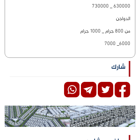
630000 _ 730000
الدواجن
من 800 جرام _ 1000 جرام
6000_ 7000
شارك