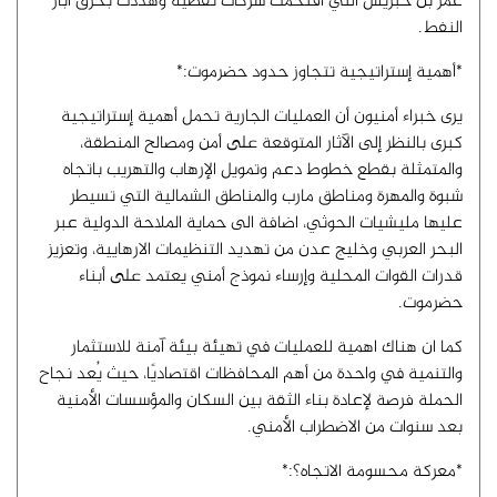
عمر بن حبريش التي اقتحمت شركات نفطية وهددت بحرق آبار
النفط.
*أهمية إستراتيجية تتجاوز حدود حضرموت:*
يرى خبراء أمنيون أن العمليات الجارية تحمل أهمية إستراتيجية
كبرى بالنظر إلى الآثار المتوقعة على أمن ومصالح المنطقة،
والمتمثلة بقطع خطوط دعم وتمويل الإرهاب والتهريب باتجاه
شبوة والمهرة ومناطق مارب والمناطق الشمالية التي تسيطر
عليها مليشيات الحوثي، اضافة الى حماية الملاحة الدولية عبر
البحر العربي وخليج عدن من تهديد التنظيمات الارهايية، وتعزيز
قدرات القوات المحلية وإرساء نموذج أمني يعتمد على أبناء
حضرموت.
كما ان هناك اهمية للعمليات في تهيئة بيئة آمنة للاستثمار
والتنمية في واحدة من أهم المحافظات اقتصاديًا، حيث يُعد نجاح
الحملة فرصة لإعادة بناء الثقة بين السكان والمؤسسات الأمنية
بعد سنوات من الاضطراب الأمني.
*معركة محسومة الاتجاه؟:*