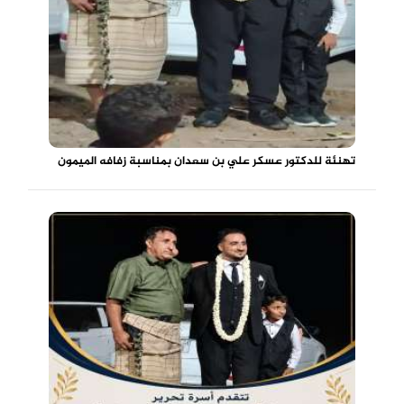
تهنئة للدكتور عسكر علي بن سعدان بمناسبة زفافه الميمون