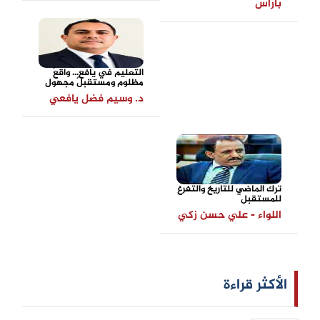
باراس
التعليم في يافع... واقعٌ
مظلوم ومستقبلٌ مجهول
د. وسيم فضل يافعي
ترك الماضي للتاريخ والتفرغ
للمستقبل
اللواء - علي حسن زكي
الأكثر قراءة