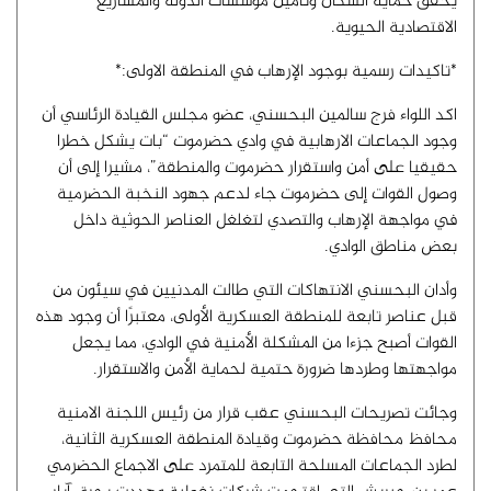
يحقق حماية السكان وتأمين مؤسسات الدولة والمشاريع
الاقتصادية الحيوية.
*تاكيدات رسمية بوجود الإرهاب في المنطقة الاولى:*
اكد اللواء فرج سالمين البحسني، عضو مجلس القيادة الرئاسي أن
وجود الجماعات الارهابية في وادي حضرموت “بات يشكل خطرا
حقيقيا على أمن واستقرار حضرموت والمنطقة”، مشيرا إلى أن
وصول القوات إلى حضرموت جاء لدعم جهود النخبة الحضرمية
في مواجهة الإرهاب والتصدي لتغلغل العناصر الحوثية داخل
بعض مناطق الوادي.
وأدان البحسني الانتهاكات التي طالت المدنيين في سيئون من
قبل عناصر تابعة للمنطقة العسكرية الأولى، معتبرًا أن وجود هذه
القوات أصبح جزءا من المشكلة الأمنية في الوادي، مما يجعل
مواجهتها وطردها ضرورة حتمية لحماية الأمن والاستقرار.
وجائت تصريحات البحسني عقب قرار من رئيس اللجنة الامنية
محافظ محافظة حضرموت وقيادة المنطقة العسكرية الثانية،
لطرد الجماعات المسلحة التابعة للمتمرد على الاجماع الحضرمي