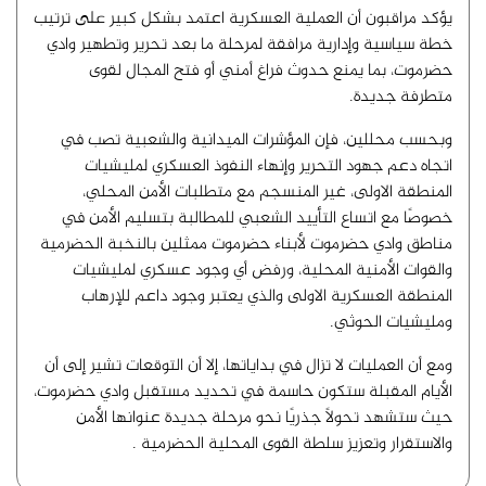
يؤكد مراقبون أن العملية العسكرية اعتمد بشكل كبير على ترتيب
خطة سياسية وإدارية مرافقة لمرحلة ما بعد تحرير وتطهير وادي
حضرموت، بما يمنع حدوث فراغ أمني أو فتح المجال لقوى
متطرفة جديدة.
وبحسب محللين، فإن المؤشرات الميدانية والشعبية تصب في
اتجاه دعم جهود التحرير وإنهاء النفوذ العسكري لمليشيات
المنطقة الاولى، غير المنسجم مع متطلبات الأمن المحلي،
خصوصًا مع اتساع التأييد الشعبي للمطالبة بتسليم الأمن في
مناطق وادي حضرموت لأبناء حضرموت ممثلين بالنخبة الحضرمية
والقوات الأمنية المحلية، ورفض أي وجود عسكري لمليشيات
المنطقة العسكرية الاولى والذي يعتبر وجود داعم للإرهاب
ومليشيات الحوثي.
ومع أن العمليات لا تزال في بداياتها، إلا أن التوقعات تشير إلى أن
الأيام المقبلة ستكون حاسمة في تحديد مستقبل وادي حضرموت،
حيث ستشهد تحولًا جذريًا نحو مرحلة جديدة عنوانها الأمن
والاستقرار وتعزيز سلطة القوى المحلية الحضرمية .