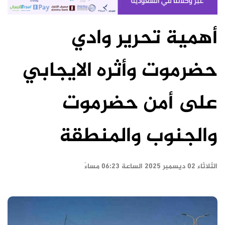
أهمية تحرير وادي
حضرموت وأثره الايجابي
على أمن حضرموت
والجنوب والمنطقة
الثلاثاء ٠٢ ديسمبر ٢٠٢٥ الساعة ٠٦:٢٣ مساءً