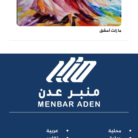
ما زلت أعشق
محلية
عربية