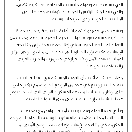
الذي تشرف عليه وتموله مليشيات المنطقة العسكرية الاولى،
والذي يعد المركز الرئيس للجماعات الارهابية، وجماعات من
المليشيات الحوثية،وفق تصريحات رسمية.
ويشهد وادي حضرموت تطورات أمنية متسارعة بعد بدء حملة
عسكرية واسعة تقودها قوات النخبة الحضرمية بدعم وحدات من
القوات المسلحة الجنوبية، في إطار خطة تهدف إلى مكافحة
الإرهاب وتفكيك بؤره الخطرة التي اتخذت من مناطق الوادي مركزا
لعمليات تهدد الأمن والاستقرار في حضرموت والجنوب العربي
والمنطقة بشكل عام.
مصادر عسكرية أكدت أن القوات المشاركة في العملية باشرت
تنفيذ انتشار واسع في عدد من المواقع الحيوية، مع تركيز خاص
على اوكار مليشيات المنطقة العسكرية الاولى التي اصبحت توفر
غطاء لنشاطات إرهابية فيه على مدى السنوات الماضية.
وتأتي هذه الحملة وفق ترتيبات أمنية تتوافق مع توجيهات
السلطات المحلية والامنية والعسكرية الرسمية بالمحافظة وتوجه
الحكومة في مكافحة الإرهاب، وإعادة ضبط الوضع الأمني بما