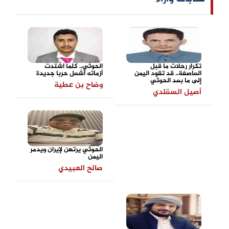
تكرار رحلات ما قبل
الحوثي.. كلما اشتدت
العاصفة.. قد تقود اليمن
أزماته أشعل حربا جديدة
إلى ما بعد الحوثي
وضاح بن عطية
أصيل السقلدي
الحوثي يرتهن لإيران ويدمر
اليمن
صالح العبيدي