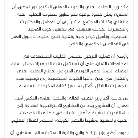
وأكد وزير التعليم الفني والتدريب المهني الدكتور أنور المهري، أن
المشروع يمثل خطوة نوعية نحو تطوير منظومة التعليم الفني
والتقني وكليات المجتمع..مشيراً إلى أن المعامل والمختبرات
والتجهيزات الحديثة ستسهم في تحسين جودة العملية
التعليمية، وتأهيل كوادر فنية وتقنية تلبي احتياجات سوق العمل
في القطاعين الحكومي والخاص.
وأوضح أن عملية الترحيل ستشمل الكليات المستهدفة في
المحافظات الثمان، على أن تُستكمل بقية التجهيزات خلال الفترة
المقبلة..مثمناً الدعم الكويتي المتواصل لقطاع التعليم الفني
والتقني في اليمن..داعياً الكليات المستفيدة إلى توظيف هذه
التجهيزات بالشكل الأمثل بما يعزز كفاءة المخرجات التعليمية.
من جانبه، أكد وزير التعليم العالي والبحث العلمي الدكتور أمين
نعمان، أن المشروع يُعد من المشاريع الاستراتيجية الهادفة إلى
بناء القدرات البشرية وتأهيل الشباب في مختلف التخصصات
الفنية والمهنية..مشيداً بالدعم الكويتي المستمر لقطاع التعليم.
بدوره، أوضح وزير الزراعة والري والثروة السمكية سالم السقطري، أن