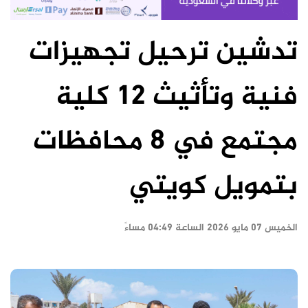
تدشين ترحيل تجهيزات
فنية وتأثيث 12 كلية
مجتمع في 8 محافظات
بتمويل كويتي
الخميس ٠٧ مايو ٢٠٢٦ الساعة ٠٤:٤٩ مساءً