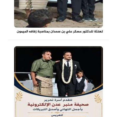
تهنئة للدكتور عسكر علي بن سعدان بمناسبة زفافه الميمون