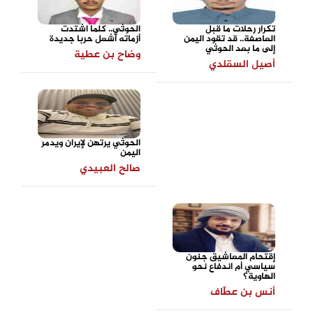
تكرار رحلات ما قبل
الحوثي.. كلما اشتدت
العاصفة.. قد تقود اليمن
أزماته أشعل حربا جديدة
إلى ما بعد الحوثي
وضاح بن عطية
أصيل السقلدي
الحوثي يرتهن لإيران ويدمر
اليمن
صالح العبيدي
إقتحام المعاشيق جنون
سياسي أم اندفاع نحو
الهاوية؟
أنس بن عطّاف