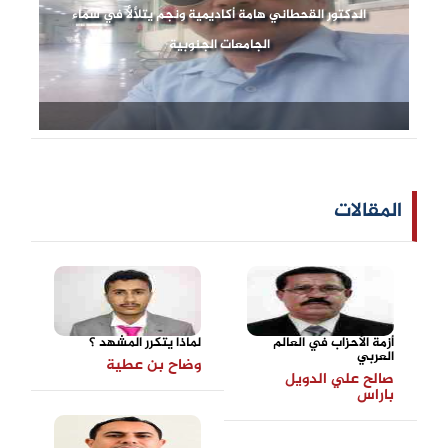
الدكتور القحطاني هامة أكاديمية ونجم يتلألأ في سماء
الجامعات الجنوبية
المقالات
أزمة الأحزاب في العالم
لماذا يتكرر المشهد ؟
العربي
وضاح بن عطية
صالح علي الدويل
باراس