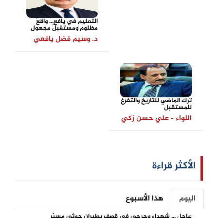
التعليم في يافع... واقعٌ
مظلوم ومستقبلٌ مجهول
د. وسيم فضل يافعي
ترك الماضي للتاريخ والتفرغ
للمستقبل
اللواء - علي حسن زكي
الأكثر قراءة
اليوم
هذا الأسبوع
عاجل ... شهداء وجرحى في قصف بطيران حوثي مسيّر