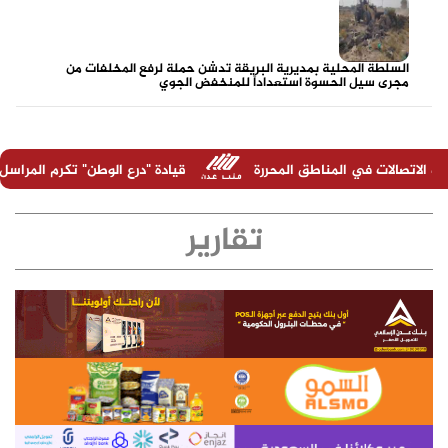
السلطة المحلية بمديرية البريقة تدشن حملة لرفع المخلفات من
مجرى سيل الحسوة استعداداً للمنخفض الجوي
اطق المحررة
قيادة "درع الوطن" تكرم المراسل الحربي عبدالرحمن 
تقارير