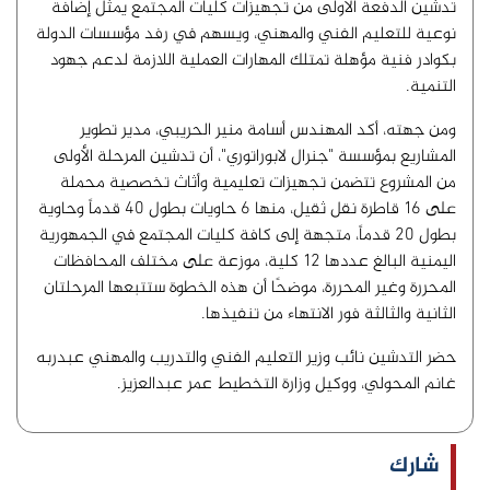
تدشين الدفعة الأولى من تجهيزات كليات المجتمع يمثل إضافة
نوعية للتعليم الفني والمهني، ويسهم في رفد مؤسسات الدولة
بكوادر فنية مؤهلة تمتلك المهارات العملية اللازمة لدعم جهود
التنمية.
ومن جهته، أكد المهندس أسامة منير الحريبي، مدير تطوير
المشاريع بمؤسسة "جنرال لابوراتوري"، أن تدشين المرحلة الأولى
من المشروع تتضمن تجهيزات تعليمية وأثاث تخصصية محملة
على 16 قاطرة نقل ثقيل، منها 6 حاويات بطول 40 قدماً وحاوية
بطول 20 قدماً، متجهة إلى كافة كليات المجتمع في الجمهورية
اليمنية البالغ عددها 12 كلية، موزعة على مختلف المحافظات
المحررة وغير المحررة، موضحًا أن هذه الخطوة ستتبعها المرحلتان
الثانية والثالثة فور الانتهاء من تنفيذها.
حضر التدشين نائب وزير التعليم الفني والتدريب والمهني عبدربه
غانم المحولي، ووكيل وزارة التخطيط عمر عبدالعزيز.
شارك