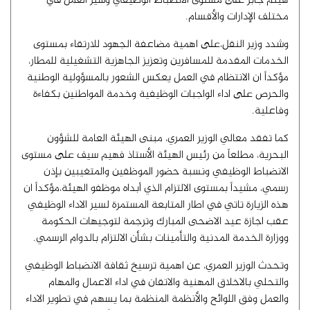
هيثم جابر على مستوى الانضباط الوظيفي وسير العمل في
مختلف الإدارات والأقسام.
وشدد وزير النقل،على اهمية مضاعفة الجهود للارتقاء بمستوى
الخدمات المقدمة للمسافرين وتعزيز الجاهزية التشغيلية للمطار،
مؤكداً ان الانتظام في العمل يعكس الشعور بالمسؤولية الوطنية
والحرص على اداء الواجبات الوظيفية وخدمة المواطنين بكفاءة
وفاعلية.
كما تفقد معالي الوزير العمري، مبنى الهيئة العامة للشؤون
البحرية، مطلعاً من رئيس الهيئة الأستاذ فهيم سيف على مستوى
الانضباط الوظيفي ونسبة حضور الموظفين والمتغيبين بإذن
رسمي، مشيداً بمستوى الالتزام الذي أبداه موظفو الهيئة،مؤكداً ان
هذه الزيارة تاتي في اطار المتابعة المستمرة لسير الاداء الوظيفي
عقب اجازة عيد الاضحى المبارك وترجمة لتوجيهات الحكومة
ووزارة الخدمة المدنية والتأمينات بشأن الالتزام بالدوام الرسمي.
وتحدث الوزير العمري، عن اهمية ترسيخ ثقافة الانضباط الوظيفي
والتحلي بالاخلاق المهنية والاتقان في اداء الاعمال والمهام
والعمل وفق اللوائح والأنظمة المنظمة بما يسهم في تطوير الاداء