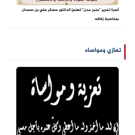
أسرة تحرير "منبر عدن" تهنئ الدكتور عسكر علي بن سعدان
بمناسبة زفافه
تعازي ومواساه