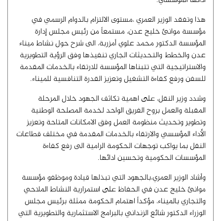
ادائها المؤسسي.
هذا وتفقد الوزير العمري ،مستوى الالتزام بالدوام الرسمي في
مؤسسة موانئ خليج عدن، مستمعاً من رئيس مجلس إدارة
المؤسسة الدكتور محمد علوي أمزربة، الى شرح حول نشاط ميناء
عدن والخطط والتحديثات الجاري تنفيذها وفق الرؤية التطويرية
والاستراتيجية التي تتبناها المؤسسة للارتقاء بالخدمات المقدمة
للسفن ورفع كفاءة التشغيل وتعزيز القدرة التنافسية للميناء.
وشدد وزير النقل، على اهمية تكاثف الجهود خلال المرحلة
المقبلة والعمل بروح الفريق الواحد لخدمة المصلحة الوطنية
وتطوير وتحديث منظومة العمل وفق الامكانات المتاحة وتعزيز
الأداء المؤسسي والارتقاء بالخدمات المقدمة في مختلف قطاعات
النقل بما يواكب توجهات الحكومة الرامية الى رفع كفاءة
المؤسسات الحكومية وتحسين ادائها.
وأشاد الوزير العمري،بالجهود التي تبذلها قيادة وموظفو مؤسسة
موانئ خليج عدن في الحفاظ على استمرارية النشاط الملاحي
والتجاري بالميناء، مؤكداً اهتمام الحكومة ممثلة برئيس مجلس
الوزراء الدكتور شائع الزنداني بالبرامج الاستثمارية والتطويرية التي