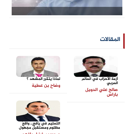
المقالات
أزمة الأحزاب في العالم
لماذا يتكرر المشهد ؟
العربي
وضاح بن عطية
صالح علي الدويل
باراس
التعليم في يافع... واقعٌ
مظلوم ومستقبلٌ مجهول