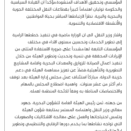
المؤسسي وتحقيق الاهداف المنشودة،مؤكداً ان القيادة السياسية
والحكومة توليان اهتماماً كبيراً بقطاعات النقل المختلفة الجوية
والبحرية والبرية، نظراً لارتباطها المباشر بحياة المواطنين
والأنشطة الاقتصادية والتنموية.
واشار وزير النقل، الى ان الوزارة ماضية في تنفيذ خططها الرامية
إلى تطوير الخدمات وتحسين مستوى الاداء في مختلف
المؤسسات التابعة لها،مشدداً على ضرورة الاستفادة المثلى من
الإيرادات المحققة في تنمية وتحديث وتطوير الهيئة من خلال
تنفيذ اعمال الصيانة للزوارق والمعدات البحرية واقامة المشاريع
التطويرية والتأهيلية،فضلاً عن تعزيز مساهمة الهيئة في دعم
خزينة الدولة، مباركاً استئناف عمل مجلس إدارة الهيئة بعد توقف
دام أكثر من عشر سنوات، واهمية اضطلاع المجلس بالمهام
والاختصاصات المناطة به وفقاً للائحة المنظمة لعمله.
من جهته، ثمن رئيس الهيئة العامة للشؤون البحرية، جهود
معالي وزير النقل واهتمامه المستمر بمتابعة شؤون الهيئة
وتلمس احتياجاتها والعمل على معالجة الاشكاليات والصعوبات
التي تواجه نشاطها بما يخدم دورها الرقابي والتنظيمي وتطوير