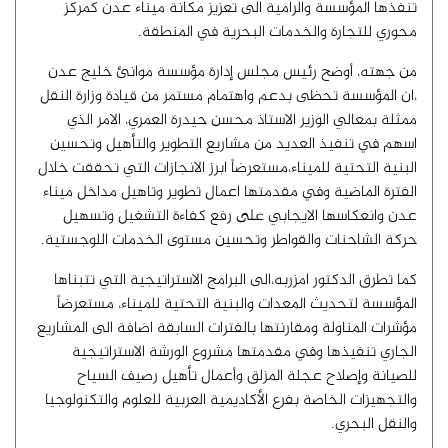
تنفذها المؤسسة والرامية الى تعزيز مكانة ميناء عدن كمركز
محوري للتجارة والخدمات البحرية في المنطقة.
من جهته، أوضح رئيس مجلس إدارة مؤسسة موانئ خليج عدن
،ان المؤسسة تحظى بدعم واهتمام مستمر من قيادة وزارة النقل
ممثلة بمعالي الوزير الاستاذ محسن حيدرة العمري، الامر الذي
اسهم في تنفيذ العديد من مشاريع التطوير والتأهيل وتحسين
البنية التحتية للميناء،مستعرضاً ابرز الانجازات التي تحققت خلال
الفترة الماضية وفي مقدمتها اعمال تطوير وتاهيل مداخل ميناء
عدن وانعكاسها الايجابي على رفع كفاءة التشغيل وتسهيل
حركة الشاحنات والقواطر وتحسين مستوى الخدمات اللوجستية.
كما تطرق الدكتور امزربه،الى البرامج الاستراتيجية التي تتبناها
المؤسسة لتحديث المعدات والبنية التحتية للميناء، مستعرضاً
مؤشرات المناولة ومقارنتها بالفترات السابقة اضافة الى المشاريع
الجاري تنفيذها وفي مقدمتها مشروع الورشة الاستراتيجية
للصيانة وإصلاح عجلة المزلق وأعمال تأهيل رصيف السياح
والتجهيزات الخاصة بفرع الأكاديمية العربية للعلوم والتكنولوجيا
والنقل البحري.