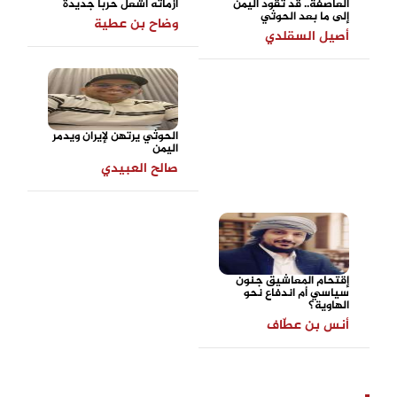
العاصفة.. قد تقود اليمن
أزماته أشعل حربا جديدة
إلى ما بعد الحوثي
وضاح بن عطية
أصيل السقلدي
الحوثي يرتهن لإيران ويدمر
اليمن
صالح العبيدي
إقتحام المعاشيق جنون
سياسي أم اندفاع نحو
الهاوية؟
أنس بن عطّاف