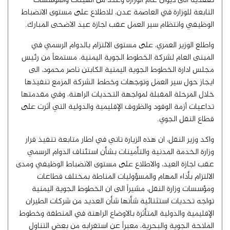
تفقدية الى ديوان عام الوزارة وعدد من الهيئات والمؤسسات
التابعة للوزارة في العاصمة عدن، للاطلاع على مستوى الانضباط
الوظيفي وانتظام سير العمل عقب اجازة عيد الاضحى المبارك.
واطلع الوزير العمري، على مستوى الالتزام بالدوام الرسمي في
المبنى العام لشركة الخطوط الجوية اليمنية، مستمعاً من رئيس
مجلس ادارة الخطوط الجوية اليمنية الكابتن ناصر محمود، الى
ايجاز حول سير العمل وتوجهات وخطط الشركة المزمع تنفيذها
خلال المرحلة المقبلة لمواجهة التحديات الراهنة، وفي مقدمتها
تداعيات أزمة الوقود والظروف الإقليمية والدولية التي أثرت على
قطاع النقل الجوي.
واكد وزير النقل، ان هذه الزيارة تاتي في اطار متابعة تنفيذ قرار
وزارة الخدمة المدنية والتأمينات بشأن استئناف الدوام الرسمي
عقب اجازة العيد، والاطلاع على مستوى الانضباط الوظيفي ومدى
الالتزام بأداء المهام والمسؤوليات المناطة بمختلف قطاعات
ومؤسسات وزارة النقل، مشيراً الى ان الخطوط الجوية اليمنية
تواجه تحديات استثنائية شأنها شأن العديد من شركات الطيران
الإقليمية والدولية المتأثرة بالاوضاع الراهنة في المنطقة وخطوط
الملاحة الجوية والبحرية، معبراً عن استغرابه من بعض التناول