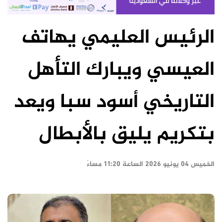
الرئيس العليمي يهاتف
العيسي ويبارك التأهل
التاريخي أسود سبا ويعد
بتكريم يليق بالأبطال
الخميس ٠٤ يونيو ٢٠٢٦ الساعة ١١:٢٠ مساءً