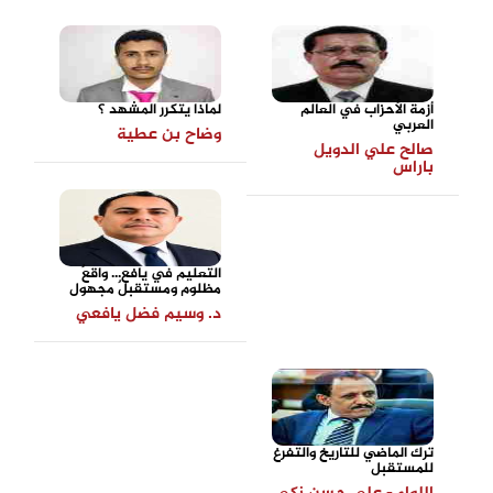
أزمة الأحزاب في العالم
لماذا يتكرر المشهد ؟
العربي
وضاح بن عطية
صالح علي الدويل
باراس
التعليم في يافع... واقعٌ
مظلوم ومستقبلٌ مجهول
د. وسيم فضل يافعي
ترك الماضي للتاريخ والتفرغ
للمستقبل