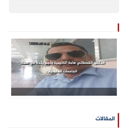
الدكتور القحطاني هامة أكاديمية ونجم يتلألأ في سماء
الجامعات الجنوبية
المقالات