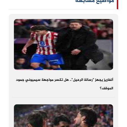
مواضيع مشابهه
ألفاريز يجهز "رسالة الرحيل".. هل تكسر مواجهة سيميوني جمود
الموقف؟