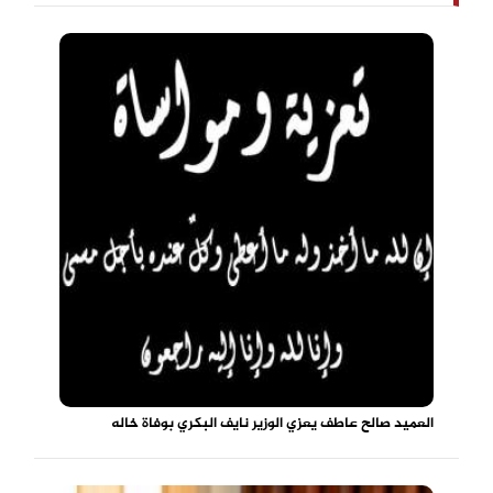
العميد صالح عاطف يعزي الوزير نايف البكري بوفاة خاله