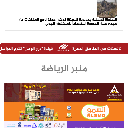
السلطة المحلية بمديرية البريقة تدشن حملة لرفع المخلفات من
مجرى سيل الحسوة استعداداً للمنخفض الجوي
طق المحررة
قيادة "درع الوطن" تكرم المراسل الحربي عبدالرحمن ال
منبر الرياضة