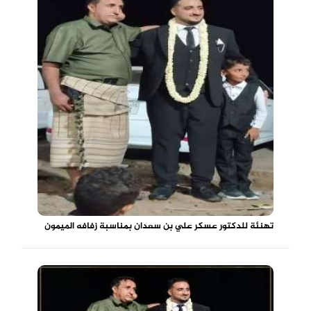
تهنئة للدكتور عسكر علي بن سعدان بمناسبة زفافه الميمون