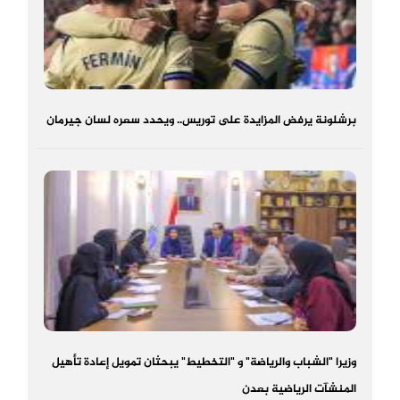
برشلونة يرفض المزايدة على توريس.. ويحدد سعره لسان جيرمان
وزيرا "الشباب والرياضة" و "التخطيط" يبحثان تمويل إعادة تأهيل
المنشآت الرياضية بعدن