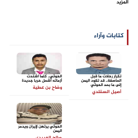
المزيد
كتابات وآراء
تكرار رحلات ما قبل
الحوثي.. كلما اشتدت
العاصفة.. قد تقود اليمن
أزماته أشعل حربا جديدة
إلى ما بعد الحوثي
وضاح بن عطية
أصيل السقلدي
الحوثي يرتهن لإيران ويدمر
اليمن
صالح العبيدي