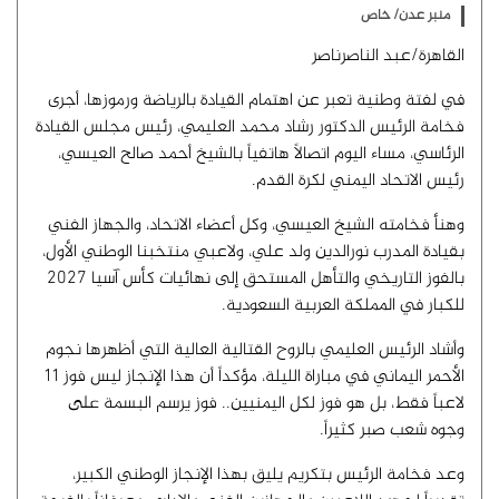
منبر عدن/ خاص
القاهرة/عبد الناصرناصر
في لفتة وطنية تعبر عن اهتمام القيادة بالرياضة ورموزها، أجرى
فخامة الرئيس الدكتور رشاد محمد العليمي، رئيس مجلس القيادة
الرئاسي، مساء اليوم اتصالاً هاتفياً بالشيخ أحمد صالح العيسي،
رئيس الاتحاد اليمني لكرة القدم.
وهنأ فخامته الشيخ العيسي، وكل أعضاء الاتحاد، والجهاز الفني
بقيادة المدرب نورالدين ولد علي، ولاعبي منتخبنا الوطني الأول،
بالفوز التاريخي والتأهل المستحق إلى نهائيات كأس آسيا 2027
للكبار في المملكة العربية السعودية.
وأشاد الرئيس العليمي بالروح القتالية العالية التي أظهرها نجوم
الأحمر اليماني في مباراة الليلة، مؤكداً أن هذا الإنجاز ليس فوز 11
لاعباً فقط، بل هو فوز لكل اليمنيين.. فوز يرسم البسمة على
وجوه شعب صبر كثيراً.
وعد فخامة الرئيس بتكريم يليق بهذا الإنجاز الوطني الكبير،