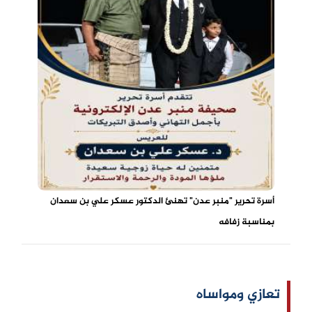
أسرة تحرير "منبر عدن" تهنئ الدكتور عسكر علي بن سعدان
بمناسبة زفافه
تعازي ومواساه