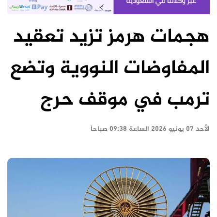
هجمات هرمز تزيد تعقيد
المفاوضات النووية وتضع
ترمب في موقف حرج
الأحد ٠٧ يونيو ٢٠٢٦ الساعة ٠٩:٣٨ صباحاً