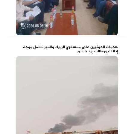
هجمات الحوثيين على معسكري الرويك والعبر تشعل موجة
إدانات ومطالب برد حاسم