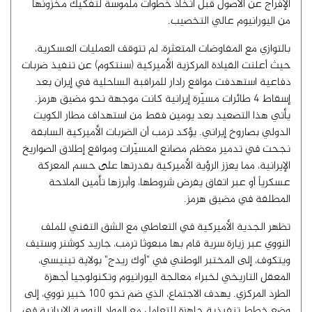
الإفراج عن الأصول قبل اتخاذ خطوات ملموسة لتفكيك مخزونها
من اليورانيوم عالي التخصيب.
بالتوازي مع المفاوضات المتعثرة، لم تتوقف العمليات العسكرية،
حيث أعلنت القيادة المركزية الأميركية (سنتكوم) عن تنفيذ ضربات
دفاعية استهدفت مواقع رادار للمراقبة الساحلية في إيران بعد
إسقاط 4 طائرات مسيّرة إيرانية كانت موجهة نحو مضيق هرمز.
يأتي هذا التصعيد بعد يومين فقط من استهداف مطار الكويت
الدولي بصاروخ إيراني. يؤكد ترمب أن الضربات الأميركية السابقة
نجحت في تدمير معظم مصانع المسيّرات ومواقع إطلاق الصواريخ
الإيرانية، مما يعزز الرؤية الأميركية بقدرتها على حسم المعركة
عسكرياً أو عبر اتفاق يفرض شروطها، وأبرزها تأمين الملاحة
المطلقة في مضيق هرمز.
تظهر الجدية الأميركية في التعاطي مع الشق التقني للملف
النووي عبر زيارة سرية قام بها مبعوثا ترمب، جاريد كوشنر وستيف
ويتكوف، إلى المختبر الوطني في "أوك ريدج" بولاية تينيسي،
المعقل التاريخي لخبراء معالجة اليورانيوم وتكنولوجيا أجهزة
الطرد المركزي. يهدف الاجتماع، الذي ضم نحو 100 خبير نووي، إلى
وضع خطط تنفيذية جاهزة للتعامل مع المواد النووية الإيرانية في