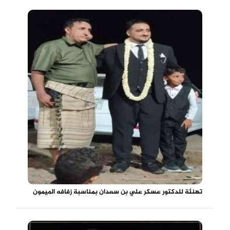
تهنئة للدكتور عسكر علي بن سعدان بمناسبة زفافه الميمون