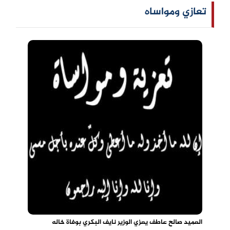
تعازي ومواساه
العميد صالح عاطف يعزي الوزير نايف البكري بوفاة خاله