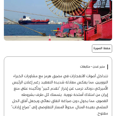
حفظ الصورة
منبر عدن - متابعات
تتداخل أصوات الانفجارات في مضيق هرمز مع مشاورات الخبراء
النوويين، مما يعكس معادلة شديدة التعقيد رغم إعلان الرئيس
الأميركي دونالد ترمب عن إحراز "تقدم كبير" وتأكيده على منع
إيران من امتلاك أسلحة نووية. يتمسك كل طرف بشروطه
القصوى، مما يحول دون صياغة اتفاق نهائي ويجعل آفاق الحل
السلمي بعيدة المنال، محولاً المسار التفاوضي إلى "صراع إرادات"
مفتوح.