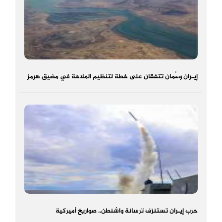
إيـران وعُمان تتفقان على خطة لتنظيم الملاحة في مضيق هرمز
حرب إيـران تستنزف ترسانة واشنطن.. صواريخ أميركية