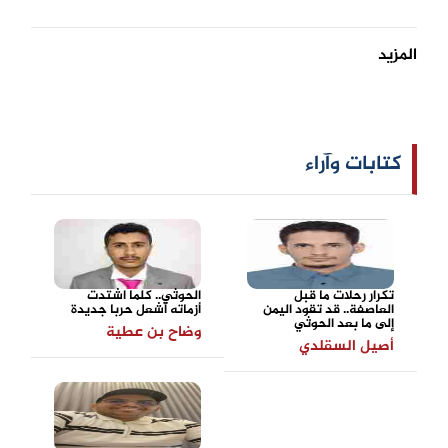
المزيد
كتابات وآراء
تكرار رحلات ما قبل
الحوثي.. كلما اشتدت
العاصفة.. قد تقود اليمن
أزماته أشعل حربا جديدة
إلى ما بعد الحوثي
وضاح بن عطية
أصيل السقلدي