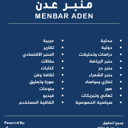
محلية
عربية
دولية
تقارير
دراسات وتحليلات
المنبر الاقتصادي
منبر الرياضة
مقالات
منبر حر
كتابات
منبر الشعراء
ثقافة وفن
تعازي ومواساه
صورة وتعليق
صور
منوعات
تهاني وتبريكات
فيديو
سياسية الخصوصية
اتفاقية المستخدم
جميع الحقوق
Powered By: