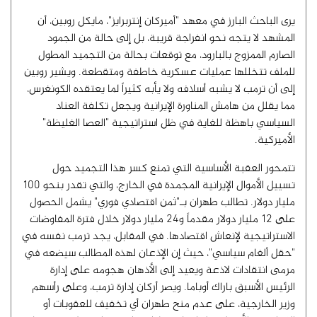
يرى الباحث البارز في معهد "أميركان إنتربرايز"، مايكل روبين، أن
المشهد لا يتجه نحو انفراجة قريبة، بل إلى حالة من الجمود
الصارم الممزوج بالبارود، مع توقعات بحالة من التجميد المطول
للملف تتخللها عمليات عسكرية خاطفة ومتقطعة. ويشير روبين
إلى أن ترمب لا يشبه أسلافه ولا يأبه كثيراً لما يعتقده الكونغرس،
مما يقلل من هامش المناورة الإيرانية ويجعل تكلفة العناد
السياسي باهظة للغاية في ظل استراتيجية "العصا الغليظة"
الأميركية.
تتمحور العقبة الأساسية التي تمنع كسر هذا التجميد حول
تسييل الأموال الإيرانية المجمدة في الخارج، والتي تقدر بنحو 100
مليار دولار. تطالب طهران بـ"ثمن اقتصادي فوري" يشمل الحصول
على 12 مليار دولار مقدماً و24 مليار دولار خلال فترة المفاوضات
الاستراتيجية لإنعاش اقتصادها. في المقابل، يجد ترمب نفسه في
"حقل ألغام سياسي"، حيث إن الإذعان لهذه المطالب سيضعه في
مرمى انتقادات لاذعة ويعيد إلى الأذهان هجومه على إدارة
الرئيس الأسبق باراك أوباما. ويصر أركان إدارة ترمب، وعلى رأسهم
وزير الخارجية، على عدم منح طهران أي تخفيف للعقوبات أو