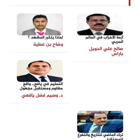
أزمة الأحزاب في العالم
لماذا يتكرر المشهد ؟
العربي
وضاح بن عطية
صالح علي الدويل
باراس
التعليم في يافع... واقعٌ
مظلوم ومستقبلٌ مجهول
د. وسيم فضل يافعي
ترك الماضي للتاريخ والتفرغ
للمستقبل