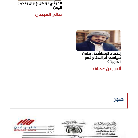
الحوثي يرتهن لإيران ويدمر
اليمن
صالح العبيدي
إقتحام المعاشيق جنون
سياسي أم اندفاع نحو
الهاوية؟
أنس بن عطّاف
صور