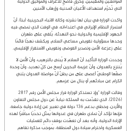
المواطنين والمقيمين، وخرقٍ فاضحٍ للأعراف والمواثيق الدولية
التي تُحرّم استهداف الأعيان المدنية وإرهاب الآمنين.
واكدت الوزارة في بيان لها نشرته وكالة الانباء البحرينية (بنا)، أنّ
استمرار النظام الإيراني في اعتداءاته، في الوقت الذي تمضي فيه
الجهود الإقليمية والدولية نحو التهدئة، يُلقي على طهران
وحدها مسؤولية تقويض مساعي السلام، ويكشف نهجًا قائمًا
على زعزعة الأمن وتصدير الفوضى وتقويض الاستقرار الإقليمي.
وجددت الوزارة التأكيد أنّ السلام لا يُبنى بالترهيب، وأنّ الأمن لا
يُنتزع بالعدوان، وأنّ عزيمة البحرين أرسخ من كلّ تهديد، وأنّ وحدة
صفّها الوطنيّ أعصى على من يظنّ أنّ مواصلة العدوان يثني
الكرام عن مبادئهم أو ينال من عزمهم.
وقالت الوزارة "وإذ تستذكر الوزارة قرار مجلس الأمن رقم 2817
(2026)، الذي تقدّمت به المملكة نيابةً عن دول مجلس التعاون
والأردن، وحظي بدعم 136 دولة في تعبيرٍ عن إرادةٍ دوليةٍ جامعة،
فإنها تؤكد أنّ تمادي طهران في عدوانها يمثّل تحديًا مباشرًا لهذه
الإرادة الدولية، وأنه بعد أن تعهّدت بوقفٍ دائمٍ للعمليات
العسكرية واحترام سيادة دول المنطقة، بموجب مذكرة تفاهم