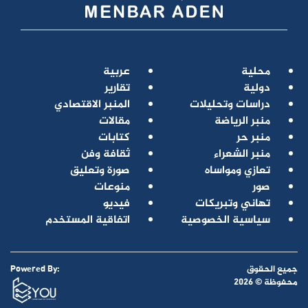
محلية
عربية
دولية
تقارير
دراسات وتحليلات
المنبر الاقتصادي
منبر الرياضة
مقالات
منبر حر
كتابات
منبر الشعراء
ثقافة وفن
تعازي ومواساه
صورة وتعليق
صور
منوعات
تهاني وتبريكات
فيديو
سياسية الخصوصية
اتفاقية المستخدم
جميع الحقوق
Powered By:
محفوظة © 2026