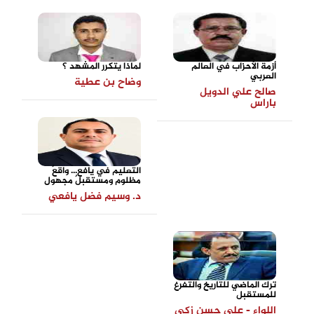
أزمة الأحزاب في العالم
لماذا يتكرر المشهد ؟
العربي
وضاح بن عطية
صالح علي الدويل
باراس
التعليم في يافع... واقعٌ
مظلوم ومستقبلٌ مجهول
د. وسيم فضل يافعي
ترك الماضي للتاريخ والتفرغ
للمستقبل
اللواء - علي حسن زكي