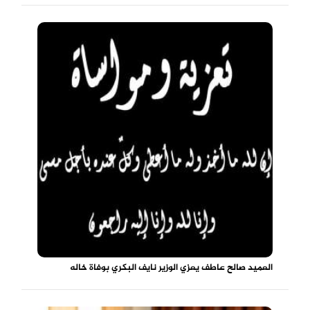
العميد صالح عاطف يعزي الوزير نايف البكري بوفاة خاله