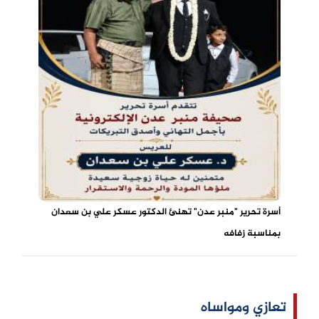
أسرة تحرير "منبر عدن" تهنئ الدكتور عسكر علي بن سعدان
بمناسبة زفافه
تعازي ومواساه