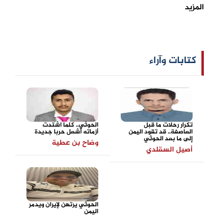
المزيد
كتابات وآراء
تكرار رحلات ما قبل
الحوثي.. كلما اشتدت
العاصفة.. قد تقود اليمن
أزماته أشعل حربا جديدة
إلى ما بعد الحوثي
وضاح بن عطية
أصيل السقلدي
الحوثي يرتهن لإيران ويدمر
اليمن