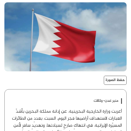
حفظ الصورة
منبر عدن- وكالات
أعربت وزارة الخارجية البحرينية، عن إدانة مملكة البحرين بأشدّ
العبارات لاستهداف أراضيها فجر اليوم، السبت، بعددٍ من الطائرات
المسيّرة الإيرانية، في انتهاكٍ صارخٍ لسيادتها، وتهديدٍ سافرٍ لأمن