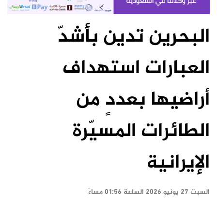
البحرين تدين بأشدّ
العبارات استهداف
أراضيها بعددٍ من
الطائرات المسيّرة
الإيرانية
السبت ٢٧ يونيو ٢٠٢٦ الساعة ٠١:٥٦ مساءً