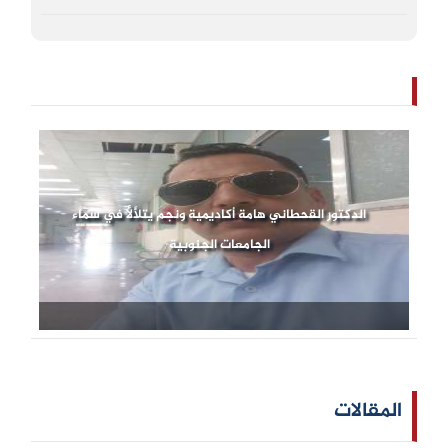
الدكتور القحطاني هامة أكاديمية ونجم يتلألأ في سماء
الجامعات الجنوبية
المقالات