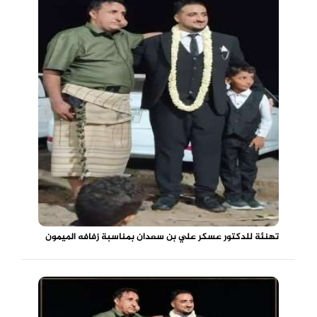
تهنئة للدكتور عسكر علي بن سعدان بمناسبة زفافه الميمون