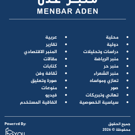
محلية
عربية
دولية
تقارير
دراسات وتحليلات
المنبر الاقتصادي
منبر الرياضة
مقالات
منبر حر
كتابات
منبر الشعراء
ثقافة وفن
تعازي ومواساه
صورة وتعليق
صور
منوعات
تهاني وتبريكات
فيديو
سياسية الخصوصية
اتفاقية المستخدم
جميع الحقوق
Powered By:
محفوظة © 2026