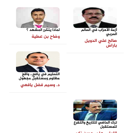
أزمة الأحزاب في العالم
لماذا يتكرر المشهد ؟
العربي
وضاح بن عطية
صالح علي الدويل
باراس
التعليم في يافع... واقعٌ
مظلوم ومستقبلٌ مجهول
د. وسيم فضل يافعي
ترك الماضي للتاريخ والتفرغ
للمستقبل