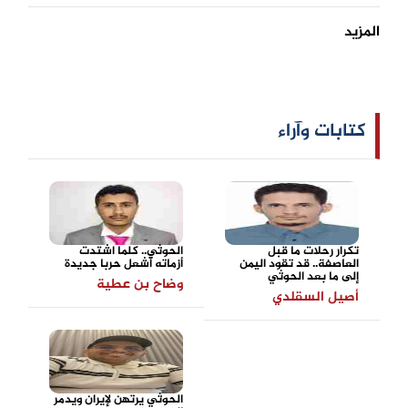
المزيد
كتابات وآراء
تكرار رحلات ما قبل
الحوثي.. كلما اشتدت
العاصفة.. قد تقود اليمن
أزماته أشعل حربا جديدة
إلى ما بعد الحوثي
وضاح بن عطية
أصيل السقلدي
الحوثي يرتهن لإيران ويدمر