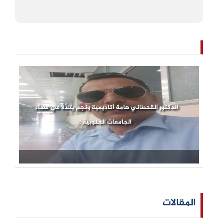
الدكتور القحطاني هامة أكاديمية ونجم يتلألأ في سماء
الجامعات الجنوبية
المقالات