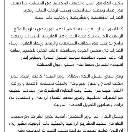
مكتب الفاو في اليمن والجهات المختصة في المنظمة، بما يسهم
في إعداد وتنفيذ استراتيجية وطنية لوقاية النبات، وتعزيز
القدرات المؤسسية والتشريعية والرقابية ذات الصلة.
كما أبدى ممثلو الفاو استعدادهم لدعم الوزارة في تطوير اللوائح
الوطنية الخاصة بمكافحة التجارة غير القانونية للمبيدات، وتنفيذ
برامج تدريبية في مجالات التشريعات والرقابة وإنفاذ القانون، وبناء
القدرات في فحص الجودة ومكافحة الآفات العابرة للحدود، إضافة
إلى دعم جهود مكافحة سوسة النخيل الحمراء وتطوير إطار
إقليمي للتعامل معها على مستوى دول المنطقة.
وفي سياق متصل، التقى معالي الوزير السيد/ كافيه زاهدي مدير
مكتب المناخ والتنوع البيولوجي والبيئة بمنظمة الأغذية والزراعة
(الفاو)، حيث جرى بحث أوجه التعاون المشترك في مجالات التكيف
مع التغيرات المناخية، وتعزيز صمود القطاع الزراعي، والاستفادة من
برامج وصناديق التمويل المناخي الدولية.
وخلال اللقاء، أكد الوزير السقطري أهمية تعزيز الشراكة مع منظمة
الفاو في تنفيذ المشاريع الزراعية والبيئية ذات الأولوية، مشيراً إلى
أن اليمن تواجه تحديات متزايدة نتيجة التغيرات المناخية وشح