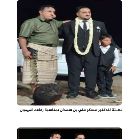
تهنئة للدكتور عسكر علي بن سعدان بمناسبة زفافه الميمون