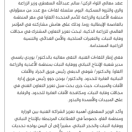
عقد معالي اللواء الركن/ سالم عبدالله السقطري وزير الزراعة
والري والثروة السمكية، اليوم، سلسلة لقاءات مع عدد من مسؤولي
منظمة الأغذية والزراعة للأمم المتحدة (الفاو) في مقر المنظمة
بالعاصمة الإيطالية روما، وذلك على هامش مشاركته في المؤتمر
العالمي للزراعة الذكية، لبحث تعزيز التعاون المشترك في مجالات
وقاية النبات، والتغيرات المناخية، والأمن الغذائي، والتنمية
الزراعية المستدامة.
ففي إطار اللقاءات الفنية، التقى معاليه بالدكتور/ يوردي ياسمي
مدير شعبة الإنتاج النباتي ووقاية النبات بمنظمة الأغذية والزراعة
(الفاو)، والدكتور/ شوقي الدبعي رئيس فريق الجراد والآفات
النباتية العابرة للحدود، والدكتور/ بوجن جوو رئيس فريق إدارة
الآفات والمبيدات، حيث جرى بحث سبل تعزيز التعاون الفني في
مجالات وقاية النبات، ومكافحة الآفات العابرة للحدود، والرقابة
على المبيدات والأسمدة والبذور.
وأكد الوزير السقطري أهمية تعزيز الشراكة الفنية بين الوزارة
ومنظمة الفاو، خصوصاً في القطاعات المرتبطة بالإنتاج النباتي
ووقاية النبات والحجر النباتي، مشيراً إلى أن اليمن يواجه تحديات