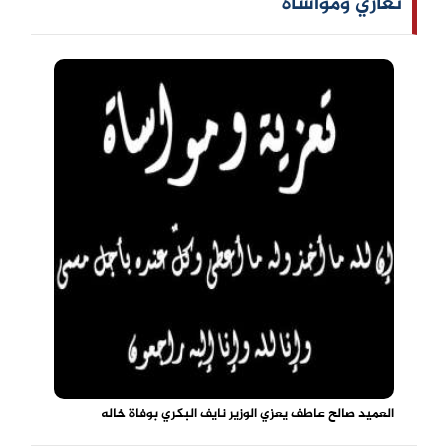
تعازي ومواساه
العميد صالح عاطف يعزي الوزير نايف البكري بوفاة خاله