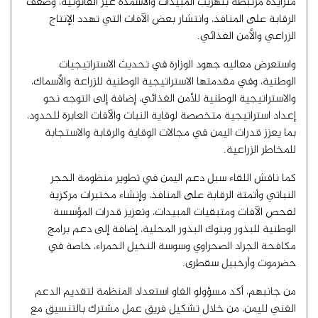
متزايدة مرتبطة بتهريب المبيدات والأسمدة غير القانونية، وضعف
الرقابة على المنافذ، وانتشار بعض الآفات التي تهدد الإنتاج
الزراعي والأمن الغذائي.
واستعرض معاليه جهود الوزارة في تحديث الاستراتيجيات
الوطنية، وفي مقدمتها الاستراتيجية الوطنية للزراعة والأسماك،
والاستراتيجية الوطنية للأمن الغذائي، إضافة إلى التوجه نحو
إعداد استراتيجية متخصصة لوقاية النبات والآفات العابرة للحدود،
بما يعزز قدرات اليمن في مجالات الوقاية والرقابة والاستجابة
للمخاطر الزراعية.
كما ناقش اللقاء سبل دعم اليمن في تطوير منظومة الحجر
النباتي وأتمتة الرقابة على المنافذ، وإنشاء مختبرات مركزية
لفحص الآفات ومتبقيات المبيدات، وتعزيز قدرات المؤسسة
الوطنية للبذور وبنوك البذور المحلية، إضافة إلى دعم برامج
مكافحة الجراد الصحراوي وسوسة النخيل الحمراء، خاصة في
حضرموت وأرخبيل سقطرى.
من جانبهم، أكد مسؤولو الفاو استعداد المنظمة لتقديم الدعم
الفني لليمن، من خلال تشكيل فريق عمل مشترك بالتنسيق مع