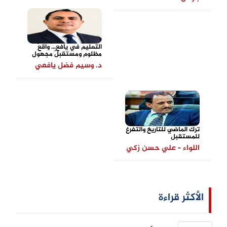
التعليم في يافع... واقعٌ
مظلوم ومستقبلٌ مجهول
د. وسيم فضل يافعي
ترك الماضي للتاريخ والتفرغ
للمستقبل
اللواء - علي حسن زكي
الأكثر قراءة