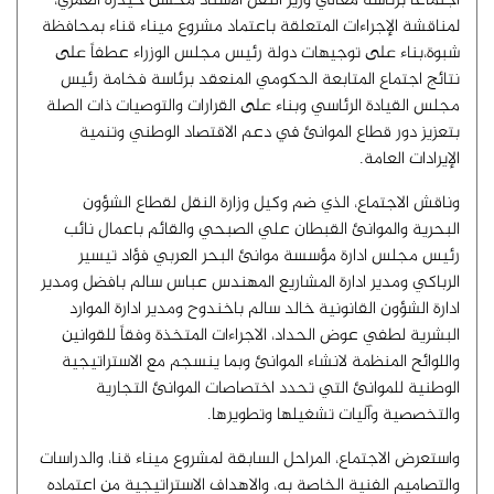
اجتماعا برئاسة معالي وزير النقل الاستاذ محسن حيدرة العُمري،
لمناقشة الإجراءات المتعلقة باعتماد مشروع ميناء قناء بمحافظة
شبوة،‏بناء على توجيهات دولة رئيس مجلس الوزراء عطفاً على
نتائج اجتماع المتابعة الحكومي المنعقد برئاسة فخامة رئيس
مجلس القيادة الرئاسي وبناء على القرارات والتوصيات ذات الصلة
بتعزيز دور قطاع الموانئ في دعم الاقتصاد الوطني وتنمية
الإيرادات العامة.
وناقش الاجتماع، الذي ضم وكيل وزارة النقل لقطاع الشؤون
البحرية والموانئ القبطان علي الصبحي والقائم باعمال نائب
رئيس مجلس ادارة مؤسسة موانئ البحر العربي فؤاد تيسير
الرباكي ومدير ادارة المشاريع المهندس عباس سالم بافضل ومدير
ادارة الشؤون القانونية خالد سالم باخندوح ومدير ادارة الموارد
البشرية لطفي عوض الحداد، الاجراءات المتخذة وفقاً للقوانين
واللوائح المنظمة لانشاء الموانئ وبما ينسجم مع الاستراتيجية
الوطنية للموانئ التي تحدد اختصاصات الموانئ التجارية
والتخصصية وآليات تشغيلها وتطويرها.
واستعرض الاجتماع، المراحل السابقة لمشروع ميناء قنا، والدراسات
والتصاميم الفنية الخاصة به، والاهداف الاستراتيجية من اعتماده