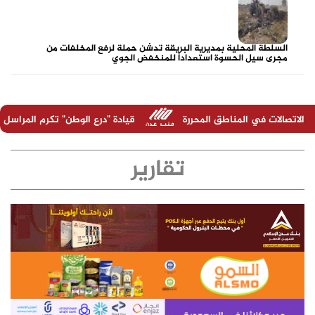
السلطة المحلية بمديرية البريقة تدشن حملة لرفع المخلفات من
مجرى سيل الحسوة استعداداً للمنخفض الجوي
طق المحررة
قيادة "درع الوطن" تكرم المراسل الحربي عبدالرحمن ال
تقارير