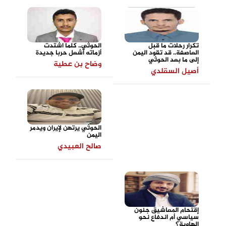
تكرار رحلات ما قبل
الحوثي.. كلما اشتدت
العاصفة.. قد تقود اليمن
أزماته أشعل حربا جديدة
إلى ما بعد الحوثي
وضاح بن عطية
أصيل السقلدي
الحوثي يرتهن لإيران ويدمر
اليمن
صالح العبيدي
إقتحام المعاشيق جنون
سياسي أم اندفاع نحو
الهاوية؟