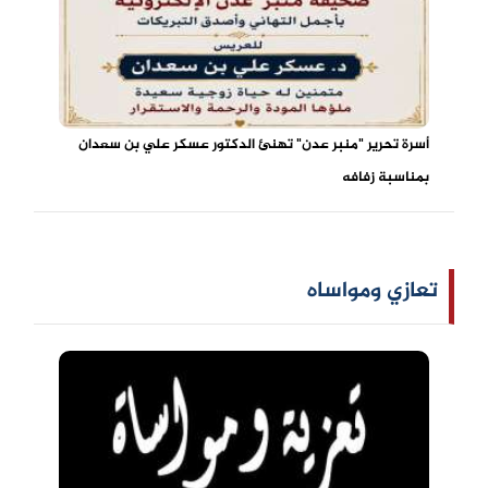
أسرة تحرير "منبر عدن" تهنئ الدكتور عسكر علي بن سعدان
بمناسبة زفافه
تعازي ومواساه