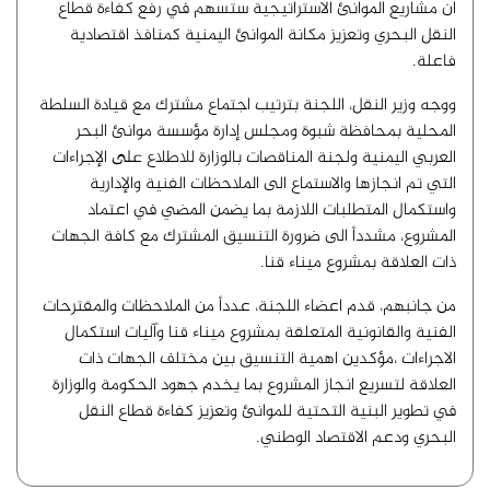
ان مشاريع الموانئ الاستراتيجية ستسهم في رفع كفاءة قطاع
النقل البحري وتعزيز مكانة الموانئ اليمنية كمنافذ اقتصادية
فاعلة.
ووجه وزير النقل، اللجنة بترتيب اجتماع مشترك مع قيادة السلطة
المحلية بمحافظة شبوة ومجلس إدارة مؤسسة موانئ البحر
العربي اليمنية ولجنة المناقصات بالوزارة للاطلاع على الإجراءات
التي تم انجازها والاستماع الى الملاحظات الفنية والإدارية
واستكمال المتطلبات اللازمة بما يضمن المضي في اعتماد
المشروع، مشدداً الى ضرورة التنسيق المشترك مع كافة الجهات
ذات العلاقة بمشروع ميناء قنا.
من جانبهم، قدم اعضاء اللجنة، عدداً من الملاحظات والمقترحات
الفنية والقانونية المتعلقة بمشروع ميناء قنا وآليات استكمال
الاجراءات ،مؤكدين اهمية التنسيق بين مختلف الجهات ذات
العلاقة لتسريع انجاز المشروع بما يخدم جهود الحكومة والوزارة
في تطوير البنية التحتية للموانئ وتعزيز كفاءة قطاع النقل
البحري ودعم الاقتصاد الوطني.