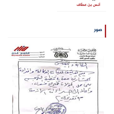
أنس بن عطّاف
صور