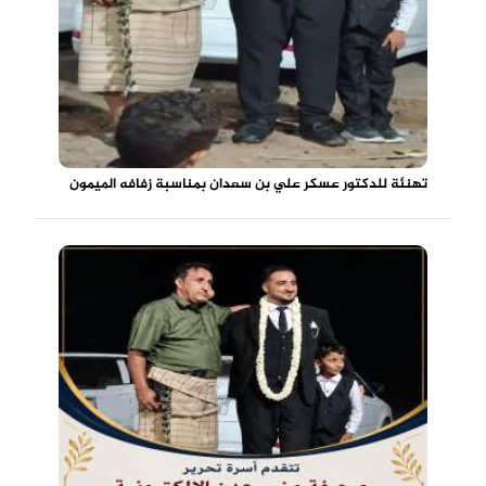
تهنئة للدكتور عسكر علي بن سعدان بمناسبة زفافه الميمون