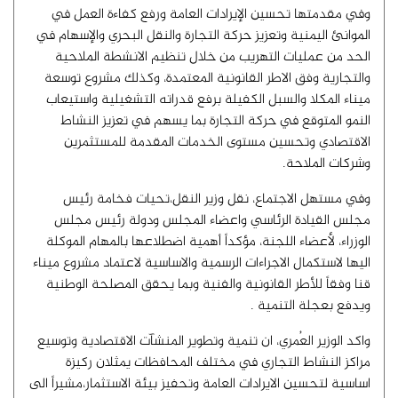
وفي مقدمتها تحسين الإيرادات العامة ورفع كفاءة العمل في
الموانئ اليمنية وتعزيز حركة التجارة والنقل البحري والإسهام في
الحد من عمليات التهريب من خلال تنظيم الانشطة الملاحية
والتجارية وفق الاطر القانونية المعتمدة، وكذلك مشروع توسعة
ميناء المكلا والسبل الكفيلة برفع قدراته التشغيلية واستيعاب
النمو المتوقع في حركة التجارة بما يسهم في تعزيز النشاط
الاقتصادي وتحسين مستوى الخدمات المقدمة للمستثمرين
وشركات الملاحة.
وفي مستهل الاجتماع، نقل وزير النقل،تحيات فخامة رئيس
مجلس القيادة الرئاسي واعضاء المجلس ودولة رئيس مجلس
الوزراء، لأعضاء اللجنة، مؤكداً أهمية اضطلاعها بالمهام الموكلة
اليها لاستكمال الاجراءات الرسمية والاساسية لاعتماد مشروع ميناء
قنا وفقاً للأطر القانونية والفنية وبما يحقق المصلحة الوطنية
ويدفع بعجلة التنمية .
واكد الوزير العُمري، ان تنمية وتطوير المنشآت الاقتصادية وتوسيع
مراكز النشاط التجاري في مختلف المحافظات يمثلان ركيزة
اساسية لتحسين الايرادات العامة وتحفيز بيئة الاستثمار،مشيراً الى