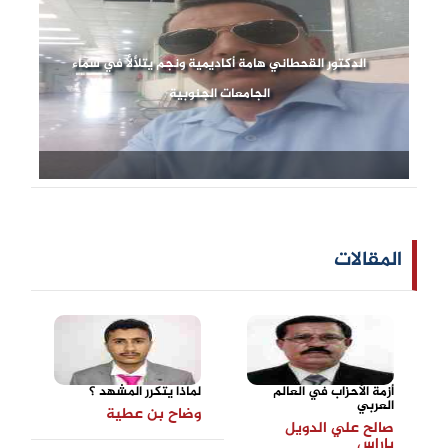
الدكتور القحطاني هامة أكاديمية ونجم يتلألأ في سماء
الجامعات الجنوبية
المقالات
أزمة الأحزاب في العالم
لماذا يتكرر المشهد ؟
العربي
وضاح بن عطية
صالح علي الدويل
باراس