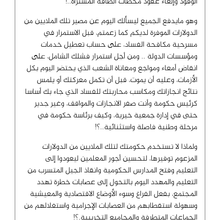
الوقود وإلغاء عقود محطات الطاقة المشتراه..!
وهو مايدفع الجميع ليسألك اليوم عن مصير تلك الملايين من
الدولارات الموفرة لديكم كما زعمتم، قبل الاستمرار في
مسرحية مكافحة الفساد، على حساب تعطيل خدمات
ومؤسسات الدولة .. ومن أجل استمرار فشلك الشامل، على
انقاض أمعاء ومواجع ومعاناة الشعب الذي يحتضر اليوم بكل
الأزمات، وعليه أن يموت، قبل أن تكمل معركتك أو يلمس
نتائج انجازاتك ومكاسب محاربتك للفساد الذي جاء بك أساسا
كرئيس حكومة وأنت صفر الانجازات والمواقف، وغير جدير
حتى في إدارة جمعية خيرية، وكيف برئاسة حكومة في
مرحلة وطنية فاصلة واستثنائية..؟!
ولماذا لا تستخدم حكومتك لتلك الملايين من الدولارات
المزعوم توفيرها، لتحسين أجور المعلمين ليعودوا إلى
التعليم وفتح المدارس الحكومية وانقاذ الجيل المتسرب من
التعليم والمهدد اليوم بالتحول إلى عصابات خطرة تهدد
المجتمع، بفعل الفراغ وسوء الأوضاع الاقتصادية والمعيشية
وسهولة استقطابهم من العصابات الإجرامية واستغلالهم من
الجماعات المتطرفة والمجاميع التخريبية.؟!