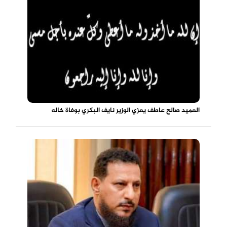
العميد صالح عاطف يعزي الوزير نايف البكري بوفاة خاله