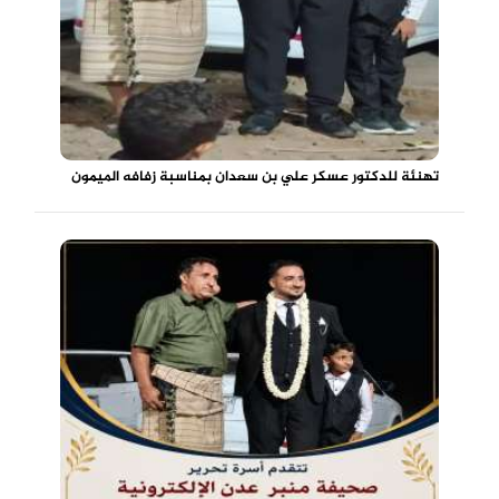
تهنئة للدكتور عسكر علي بن سعدان بمناسبة زفافه الميمون