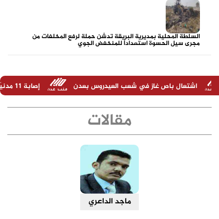
السلطة المحلية بمديرية البريقة تدشن حملة لرفع المخلفات من
مجرى سيل الحسوة استعداداً للمنخفض الجوي
از في شعب العيدروس بعدن
إصابة 11 مدنيًا في هجوم حوثي على نجران السعودية
مقالات
ماجد الداعري