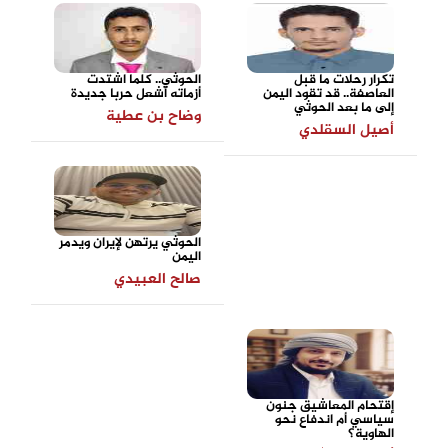
تكرار رحلات ما قبل
الحوثي.. كلما اشتدت
العاصفة.. قد تقود اليمن
أزماته أشعل حربا جديدة
إلى ما بعد الحوثي
وضاح بن عطية
أصيل السقلدي
الحوثي يرتهن لإيران ويدمر
اليمن
صالح العبيدي
إقتحام المعاشيق جنون
سياسي أم اندفاع نحو
الهاوية؟