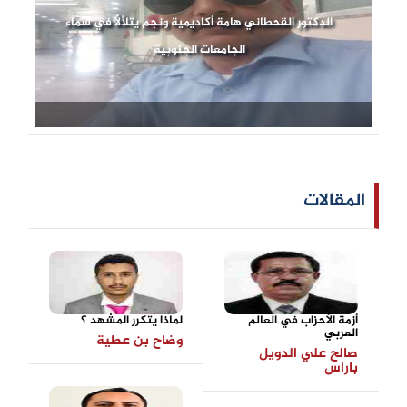
الدكتور القحطاني هامة أكاديمية ونجم يتلألأ في سماء
الجامعات الجنوبية
المقالات
أزمة الأحزاب في العالم
لماذا يتكرر المشهد ؟
العربي
وضاح بن عطية
صالح علي الدويل
باراس