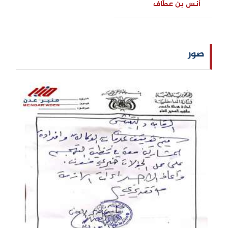
أنس بن عطّاف
صور