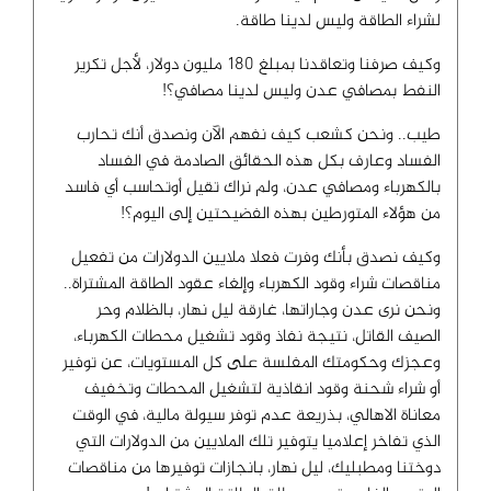
لشراء الطاقة وليس لدينا طاقة.
وكيف صرفنا وتعاقدنا بمبلغ ١٨٠ مليون دولار، لأجل تكرير
النفط بمصافي عدن وليس لدينا مصافي؟!
طيب.. ونحن كشعب كيف نفهم الآن ونصدق أنك تحارب
الفساد وعارف بكل هذه الحقائق الصادمة في الفساد
بالكهرباء ومصافي عدن، ولم نراك تقيل أوتحاسب أي فاسد
من هؤلاء المتورطين بهذه الفضيحتين إلى اليوم؟!
وكيف نصدق بأنك وفرت فعلا ملايين الدولارات من تفعيل
مناقصات شراء وقود الكهرباء وإلغاء عقود الطاقة المشتراة..
ونحن نرى عدن وجاراتها، غارقة ليل نهار، بالظلام وحر
الصيف القاتل، نتيجة نفاذ وقود تشغيل محطات الكهرباء،
وعجزك وحكومتك المفلسة على كل المستويات، عن توفير
أو شراء شحنة وقود انقاذية لتشغيل المحطات وتخفيف
معاناة الاهالي، بذريعة عدم توفر سيولة مالية، في الوقت
الذي تفاخر إعلاميا يتوفير تلك الملايين من الدولارات التي
دوختنا ومطبليك، ليل نهار، بانجازات توفيرها من مناقصات