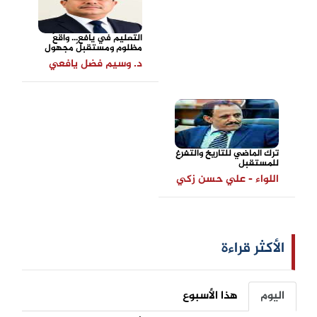
التعليم في يافع... واقعٌ
مظلوم ومستقبلٌ مجهول
د. وسيم فضل يافعي
ترك الماضي للتاريخ والتفرغ
للمستقبل
اللواء - علي حسن زكي
الأكثر قراءة
اليوم
هذا الأسبوع