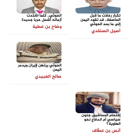
تكرار رحلات ما قبل
الحوثي.. كلما اشتدت
العاصفة.. قد تقود اليمن
أزماته أشعل حربا جديدة
إلى ما بعد الحوثي
وضاح بن عطية
أصيل السقلدي
الحوثي يرتهن لإيران ويدمر
اليمن
صالح العبيدي
إقتحام المعاشيق جنون
سياسي أم اندفاع نحو
الهاوية؟
أنس بن عطّاف