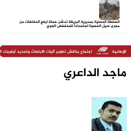
السلطة المحلية بمديرية البريقة تدشن حملة لرفع المخلفات من
مجرى سيل الحسوة استعداداً للمنخفض الجوي
اجتماع يناقش تطوير آليات الابتعاث وتحديد أولويات التأهيل الأكاديمي
ماجد الداعري