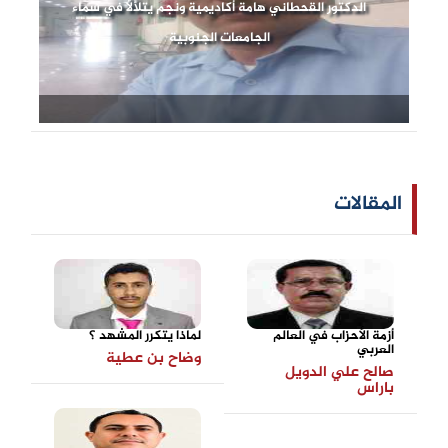
الدكتور القحطاني هامة أكاديمية ونجم يتلألأ في سماء
الجامعات الجنوبية
المقالات
أزمة الأحزاب في العالم
لماذا يتكرر المشهد ؟
العربي
وضاح بن عطية
صالح علي الدويل
باراس