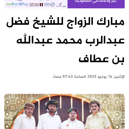
مبارك الزواج للشيخ فضل
عبدالرب محمد عبدالله
بن عطاف
الإثنين ١٦ يونيو ٢٠٢٥ الساعة ٠٧:٤٣ مساءً