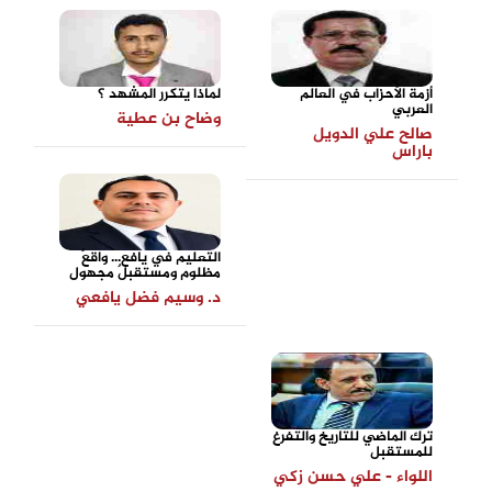
أزمة الأحزاب في العالم
لماذا يتكرر المشهد ؟
العربي
وضاح بن عطية
صالح علي الدويل
باراس
التعليم في يافع... واقعٌ
مظلوم ومستقبلٌ مجهول
د. وسيم فضل يافعي
ترك الماضي للتاريخ والتفرغ
للمستقبل
اللواء - علي حسن زكي