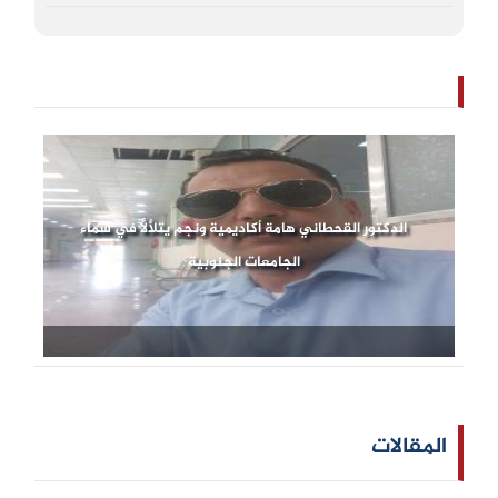
الدكتور القحطاني هامة أكاديمية ونجم يتلألأ في سماء
الجامعات الجنوبية
المقالات