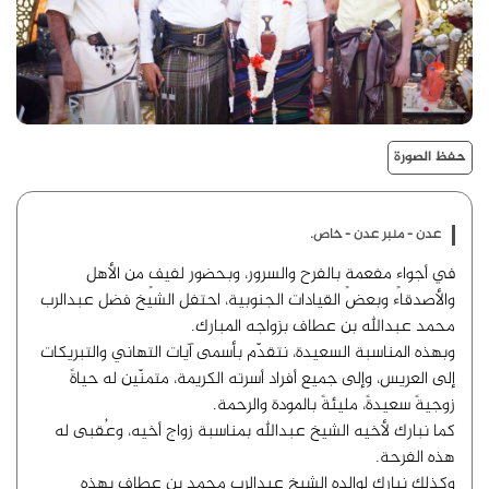
حفظ الصورة
عدن - منبر عدن - خاص.
في أجواءٍ مفعمةٍ بالفرح والسرور، وبحضور لفيفٍ من الأهل
والأصدقاء وبعض القيادات الجنوبية، احتفل الشيخ فضل عبدالرب
محمد عبدالله بن عطاف بزواجه المبارك.
وبهذه المناسبة السعيدة، نتقدّم بأسمى آيات التهاني والتبريكات
إلى العريس، وإلى جميع أفراد أسرته الكريمة، متمنّين له حياةً
زوجيةً سعيدةً، مليئةً بالمودة والرحمة.
كما نبارك لأخيه الشيخ عبدالله بمناسبة زواج أخيه، وعُقبى له
هذه الفرحة.
وكذلك نبارك لوالده الشيخ عبدالرب محمد بن عطاف بهذه