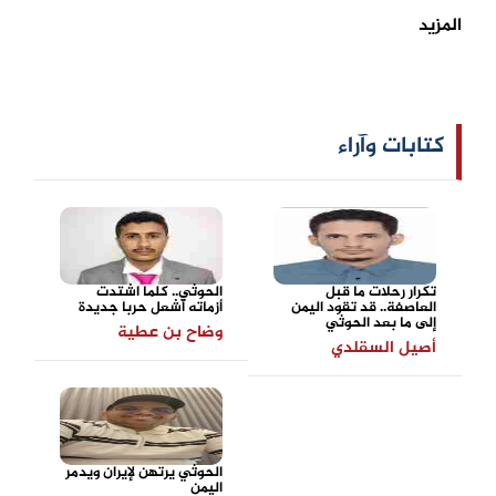
المزيد
كتابات وآراء
تكرار رحلات ما قبل
الحوثي.. كلما اشتدت
العاصفة.. قد تقود اليمن
أزماته أشعل حربا جديدة
إلى ما بعد الحوثي
وضاح بن عطية
أصيل السقلدي
الحوثي يرتهن لإيران ويدمر
اليمن