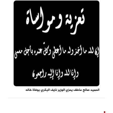
العميد صالح عاطف يعزي الوزير نايف البكري بوفاة خاله