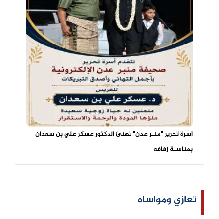
أسرة تحرير "منبر عدن" تهنئ الدكتور عسكر علي بن سعدان
بمناسبة زفافه
تعازي ومواساه