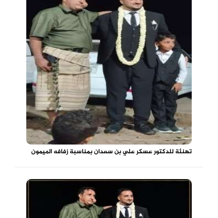
تهنئة للدكتور عسكر علي بن سعدان بمناسبة زفافه الميمون