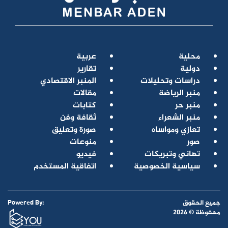
محلية
عربية
دولية
تقارير
دراسات وتحليلات
المنبر الاقتصادي
منبر الرياضة
مقالات
منبر حر
كتابات
منبر الشعراء
ثقافة وفن
تعازي ومواساه
صورة وتعليق
صور
منوعات
تهاني وتبريكات
فيديو
سياسية الخصوصية
اتفاقية المستخدم
جميع الحقوق
Powered By:
محفوظة © 2026