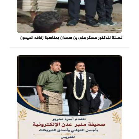
تهنئة للدكتور عسكر علي بن سعدان بمناسبة زفافه الميمون