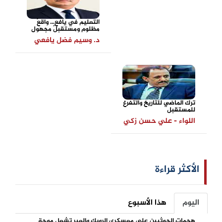
التعليم في يافع... واقعٌ
مظلوم ومستقبلٌ مجهول
د. وسيم فضل يافعي
ترك الماضي للتاريخ والتفرغ
للمستقبل
اللواء - علي حسن زكي
الأكثر قراءة
اليوم
هذا الأسبوع
هجمات الحوثيين على معسكري الرويك والعبر تشعل موجة