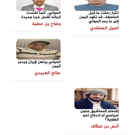
تكرار رحلات ما قبل
الحوثي.. كلما اشتدت
العاصفة.. قد تقود اليمن
أزماته أشعل حربا جديدة
إلى ما بعد الحوثي
وضاح بن عطية
أصيل السقلدي
الحوثي يرتهن لإيران ويدمر
اليمن
صالح العبيدي
إقتحام المعاشيق جنون
سياسي أم اندفاع نحو
الهاوية؟
أنس بن عطّاف