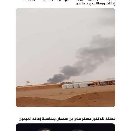
إدانات ومطالب برد حاسم
تهنئة للدكتور عسكر علي بن سعدان بمناسبة زفافه الميمون