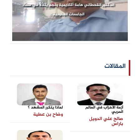
الدكتور القحطاني هامة أكاديمية ونجم يتلألأ في سماء
الجامعات الجنوبية
المقالات
أزمة الأحزاب في العالم
لماذا يتكرر المشهد ؟
العربي
وضاح بن عطية
صالح علي الدويل
باراس