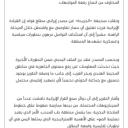
المخاوف من اتساع رقعة المواجهات.
ونقلت صحيفة «الجريدة» عن مصدر إيراني مطلع قوله إن القيادة
الإيرانية قررت تعليق أي مسار تفاوضي مع واشنطن خلال المرحلة
الراهنة، مشيراً إلى أن استئناف التواصل مرهون بتطورات سياسية
وعسكرية تشهدها المنطقة.
وبحسب المصدر، فقد برز الملف اليمني ضمن التطورات الأخيرة،
حيث تحدثت المعلومات عن رفع مستوى الجاهزية في مناطق
المحيط الهندي وبحر العرب، إلى جانب ما وصفه التقرير بوجود
تنسيق مع جماعة الحوثي تحسباً لأي تصعيد إقليمي محتمل.
وأشار التقرير إلى أن دوائر صنع القرار الإيرانية ناقشت عدداً من
السيناريوهات المحتملة، من بينها ممارسة ضغوط على خطوط
الملاحة البحرية، بما يشمل منطقة باب المندب، الأمر الذي يعيد
تسليط الضوء على الأهمية الاستراتيجية التي يمثلها اليمن في أي
تطورات إقليمية واسعة النطاق.