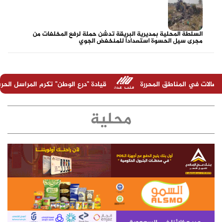
السلطة المحلية بمديرية البريقة تدشن حملة لرفع المخلفات من
مجرى سيل الحسوة استعداداً للمنخفض الجوي
لمحررة
قيادة "درع الوطن" تكرم المراسل الحربي عبدالرحمن الحدي 
محلية