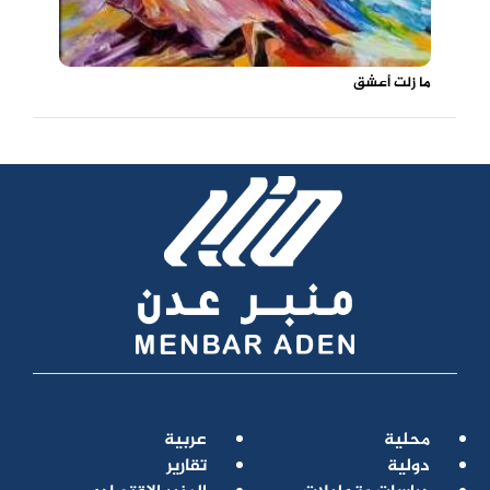
ما زلت أعشق
محلية
عربية
دولية
تقارير