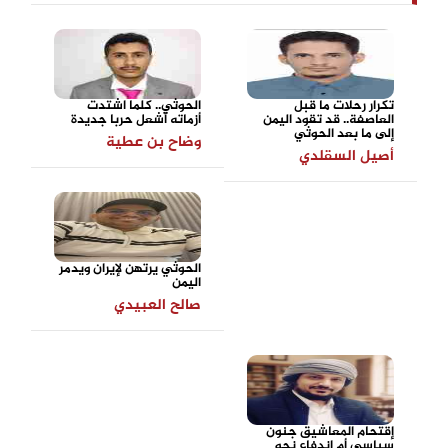
تكرار رحلات ما قبل
الحوثي.. كلما اشتدت
العاصفة.. قد تقود اليمن
أزماته أشعل حربا جديدة
إلى ما بعد الحوثي
وضاح بن عطية
أصيل السقلدي
الحوثي يرتهن لإيران ويدمر
اليمن
صالح العبيدي
إقتحام المعاشيق جنون
سياسي أم اندفاع نحو