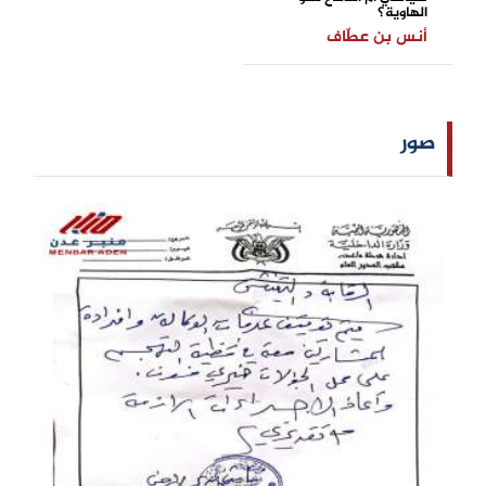
الهاوية؟
أنس بن عطّاف
صور