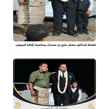
تهنئة للدكتور عسكر علي بن سعدان بمناسبة زفافه الميمون