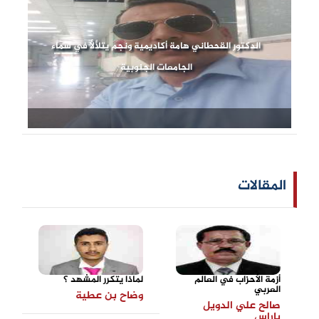
الدكتور القحطاني هامة أكاديمية ونجم يتلألأ في سماء
الجامعات الجنوبية
المقالات
أزمة الأحزاب في العالم
لماذا يتكرر المشهد ؟
العربي
وضاح بن عطية
صالح علي الدويل
باراس