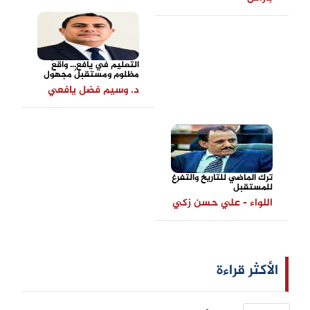
التعليم في يافع... واقعٌ
مظلوم ومستقبلٌ مجهول
د. وسيم فضل يافعي
ترك الماضي للتاريخ والتفرغ
للمستقبل
اللواء - علي حسن زكي
الأكثر قراءة