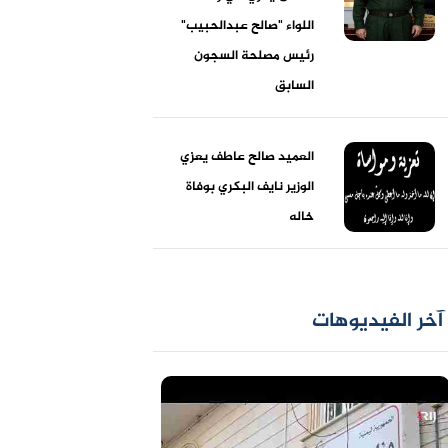
اللواء "صالح عبدالحبيب"
رئيس مصلحة السجون
السابق
العميد صالح عاطف يعزي
الوزير نايف البكري بوفاة
خاله
آخر الفيديوهات