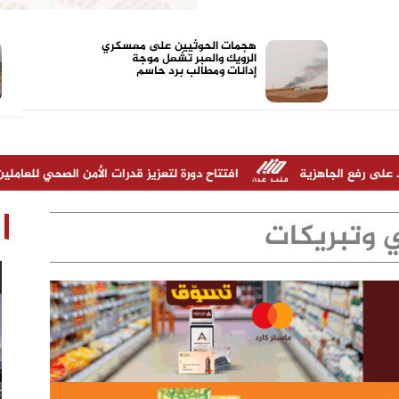
هجمات الحوثيين على معسكري
الرويك والعبر تشعل موجة
إدانات ومطالب برد حاسم
ية
افتتاح دورة لتعزيز قدرات الأمن الصحي للعاملين في المنافذ الح
 وتبريكات
مدير شركة "أولاد صلاح" شخص ناجح ونقل
الشركة نقله نوعية خلال سنوات