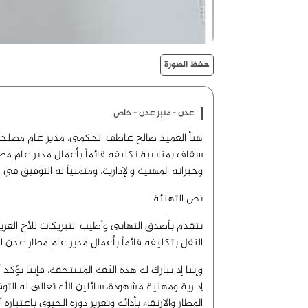
حفظ الصورة
عدن - منبر عدن - خاص
هنأ العميد صالح عاطف الحكمي، مدير عام مصلحة 
سقاف بمناسبة تكليفه قائماً بأعمال مدير عام مطار
وخبراته المهنية والإدارية، ومتمنياً له التوفيق في ق
نص التهنئة:
نتقدم بأصدق التهاني وأطيب التبريكات للأخ العز
النقل بتكليفه قائماً بأعمال مدير عام مطار عدن ا
وإننا إذ نبارك له هذه الثقة المستحقة، فإننا نؤكد 
إدارية ومهنية مشهودة، سائلين الله تعالى له الت
المطار والارتقاء بأدائه وتعزيز دوره الحيوي باعتباره