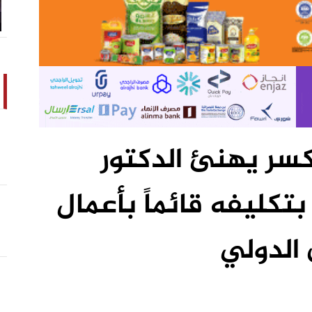
كسر يهنئ الدكتور
ليفه قائماً بأعمال
 الدولي