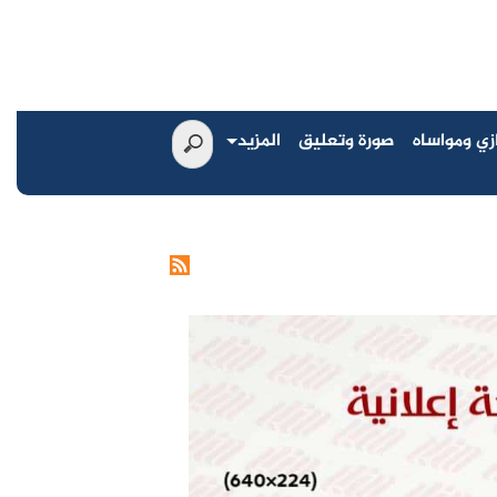
زي ومواساه
صورة وتعليق
المزيد