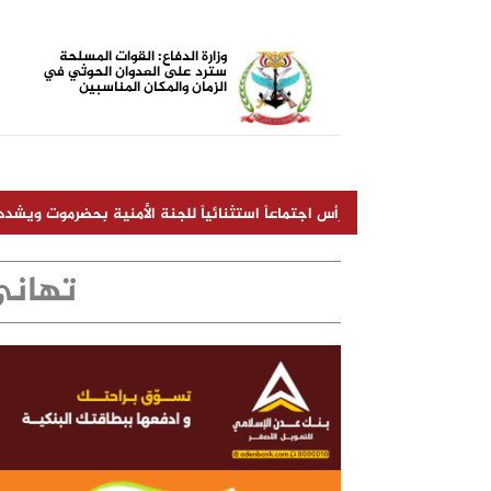
وزارة الدفاع: القوات المسلحة
سترد على العدوان الحوثي في
الزمان والمكان المناسبين
ي يترأس اجتماعاً استثنائياً للجنة الأمنية بحضرموت ويشدد على رفع الجاهز
تهاني
الجندي المجهول (أبو زرعة المحرمي)
أضرار الشيشة الإلكترونية