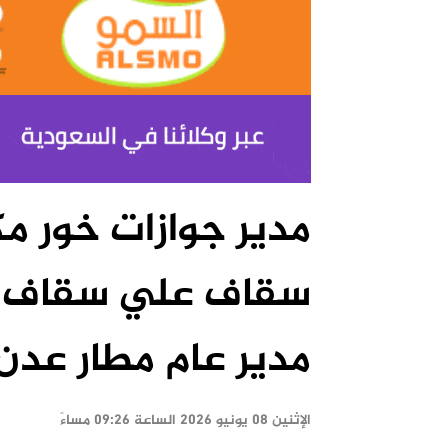
مدير جوازات خور م
سقاف علي سقاف بتك
مدير عام مطار عدن
الإثنين ٠٨ يونيو ٢٠٢٦ الساعة ٠٩:٢٦ مساءً