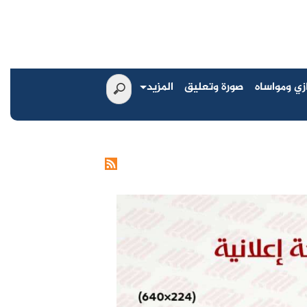
زي ومواساه
صورة وتعليق
المزيد