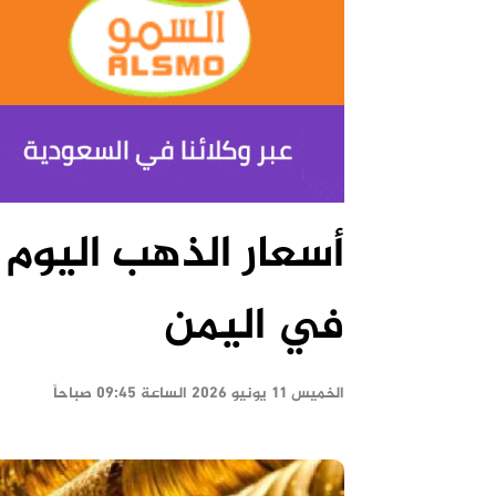
في اليمن
الخميس ١١ يونيو ٢٠٢٦ الساعة ٠٩:٤٥ صباحاً