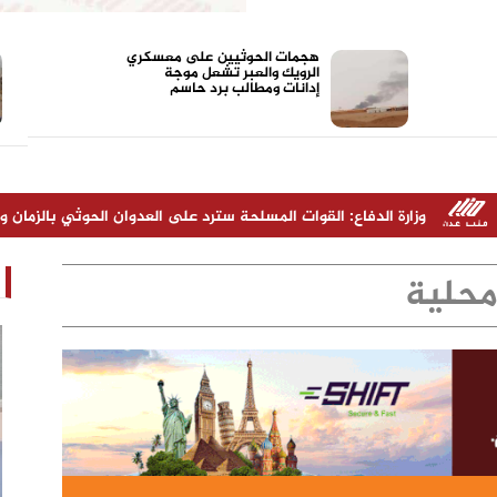
هجمات الحوثيين على معسكري
الرويك والعبر تشعل موجة
إدانات ومطالب برد حاسم
 الدفاع: القوات المسلحة سترد على العدوان الحوثي بالزمان والمكان المناسبي
حلية
" شخص ناجح ونقل
الدكتور القحطاني هامة أكاديمية ونجم
 خلال سنوات
يتلألأ في سماء الجامعات الجنوبية