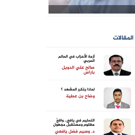
المقالات
أزمة الأحزاب في العالم
العربي
صالح علي الدويل
باراس
لماذا يتكرر المشهد ؟
وضاح بن عطية
التعليم في يافع... واقعٌ
مظلوم ومستقبلٌ مجهول
د. وسيم فضل يافعي