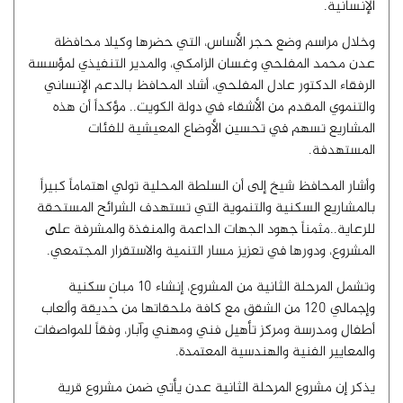
الإنسانية.
وخلال مراسم وضع حجر الأساس، التي حضرها وكيلا محافظة
عدن محمد المفلحي وغسان الزامكي، والمدير التنفيذي لمؤسسة
الرفقاء الدكتور عادل المفلحي، أشاد المحافظ بالدعم الإنساني
والتنموي المقدم من الأشقاء في دولة الكويت.. مؤكداً أن هذه
المشاريع تسهم في تحسين الأوضاع المعيشية للفئات
المستهدفة.
وأشار المحافظ شيخ إلى أن السلطة المحلية تولي اهتماماً كبيراً
بالمشاريع السكنية والتنموية التي تستهدف الشرائح المستحقة
للرعاية..مثمناً جهود الجهات الداعمة والمنفذة والمشرفة على
المشروع، ودورها في تعزيز مسار التنمية والاستقرار المجتمعي.
وتشمل المرحلة الثانية من المشروع، إنشاء 10 مبانٍ سكنية
وإجمالي 120 من الشقق مع كافة ملحقاتها من حديقة وألعاب
أطفال ومدرسة ومركز تأهيل فني ومهني وآبار، وفقاً للمواصفات
والمعايير الفنية والهندسية المعتمدة.
يذكر إن مشروع المرحلة الثانية عدن يأتي ضمن مشروع قرية