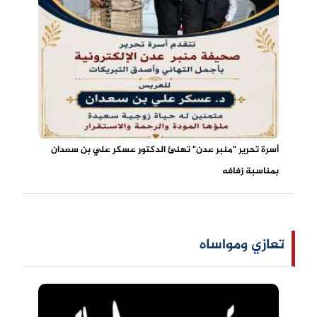
أسرة تحرير "منبر عدن" تهنئ الدكتور عسكر علي بن سعدان
بمناسبة زفافه
تعازي ومواساه