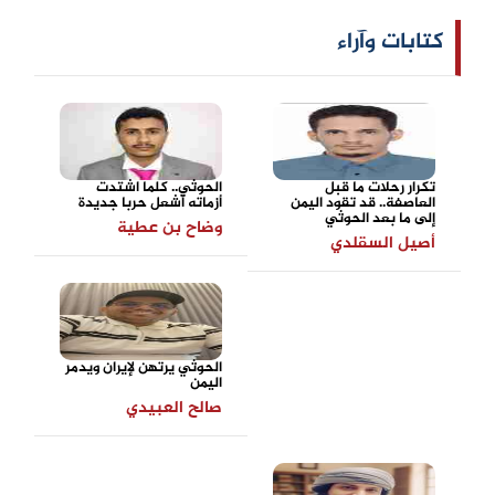
كتابات وآراء
تكرار رحلات ما قبل
الحوثي.. كلما اشتدت
العاصفة.. قد تقود اليمن
أزماته أشعل حربا جديدة
إلى ما بعد الحوثي
وضاح بن عطية
أصيل السقلدي
الحوثي يرتهن لإيران ويدمر
اليمن
صالح العبيدي