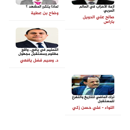
أزمة الأحزاب في العالم
لماذا يتكرر المشهد ؟
العربي
وضاح بن عطية
صالح علي الدويل
باراس
التعليم في يافع... واقعٌ
مظلوم ومستقبلٌ مجهول
د. وسيم فضل يافعي
ترك الماضي للتاريخ والتفرغ
للمستقبل
اللواء - علي حسن زكي