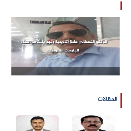
الدكتور القحطاني هامة أكاديمية ونجم يتلألأ في سماء
الجامعات الجنوبية
المقالات