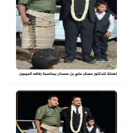
تهنئة للدكتور عسكر علي بن سعدان بمناسبة زفافه الميمون