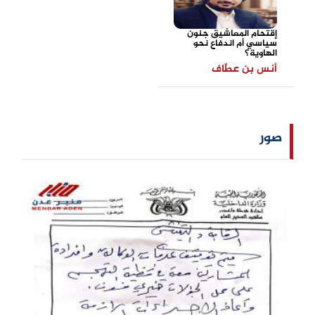
إقتحام المعاشيق جنون
سياسي أم اندفاع نحو
الهاوية؟
أنس بن عطّاف
صور