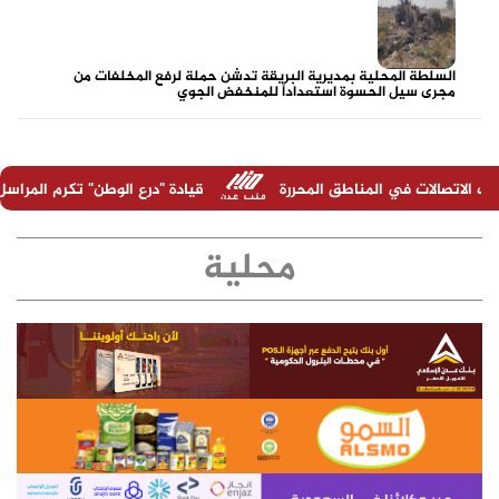
السلطة المحلية بمديرية البريقة تدشن حملة لرفع المخلفات من
مجرى سيل الحسوة استعداداً للمنخفض الجوي
اطق المحررة
قيادة "درع الوطن" تكرم المراسل الحربي عبدالرحمن ا
محلية