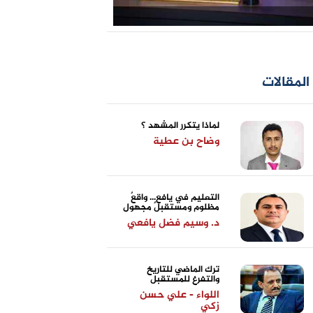
المقالات
لماذا يتكرر المشهد ؟
وضاح بن عطية
التعليم في يافع... واقعٌ
مظلوم ومستقبلٌ مجهول
د. وسيم فضل يافعي
ترك الماضي للتاريخ
والتفرغ للمستقبل
اللواء - علي حسن
زكي