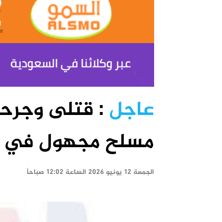
عاجل
: قتلى وجرحى 
مسلح مجهول في 
الجمعة ١٢ يونيو ٢٠٢٦ الساعة ١٢:٠٢ صباحاً