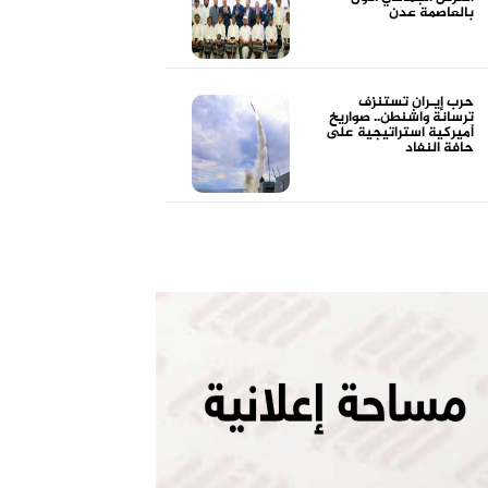
بالعاصمة عدن
حرب إيـران تستنزف
ترسانة واشنطن.. صواريخ
أميركية استراتيجية على
حافة النفاد