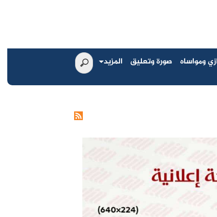
زي ومواساه
صورة وتعليق
المزيد