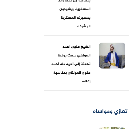
بتخرجه من كلية زايد
العسكرية ويشيدون
بمسيرته العسكرية
المشرفة
الشيخ علوي أحمد
العولقي يبعث برقية
تهنئة إلى أخيه طه أحمد
علوي العولقي بمناسبة
زفافه
تعازي ومواساه