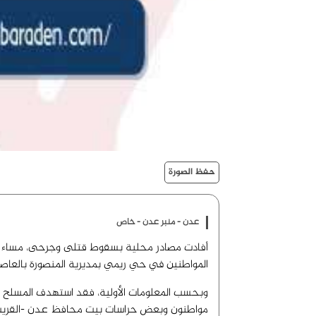
حفظ الصورة
عدن - منبر عدن - خاص
أفادت مصادر محلية بسقوط قتلى وجرحى، مساء ال
المواطنين في حي ريمي بمديرية المنصورة بالعاص
وبحسب المعلومات الأولية، فقد استهدف المسلح الم
مواطنون وبعض حراسات بيت محافظ عدن -القريب من