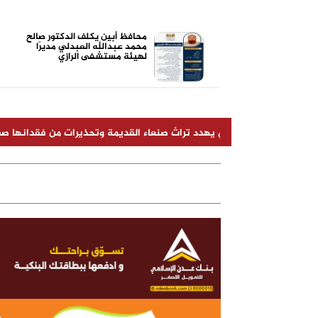
محافظ أبين يكلف الدكتور صالح
محمد عبدالله العبدلي مديرًا
لهيئة مستشفى الرازي
حوثي يهدد تراث صنعاء القديمة وتحذيرات من فقدانها صفة التراث العالم
م
الجندي المجهول (أبو زرعة المحرمي)
أضرار الشيشة الإلكترونية