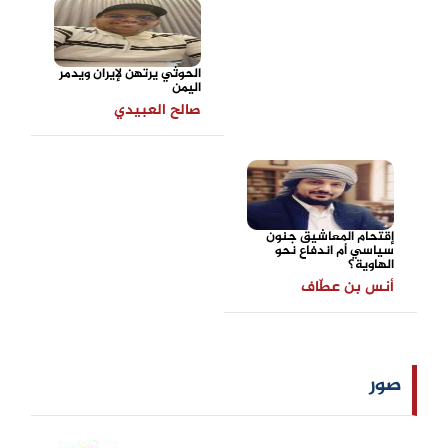
الحوثي يرتهن لإيران ويدمر
اليمن
صالح العبيدي
إقتحام المعاشيق جنون
سياسي أم اندفاع نحو
الهاوية؟
أنس بن عطّاف
صور