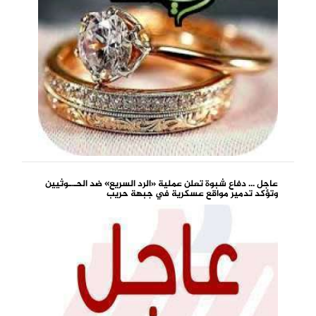
عاجل ... دفاع شبوة تعلن عملية «الرد السريع» ضد الحـ.ـوثيين
وتؤكد تدمير مواقع عسكرية في جبهة حريب