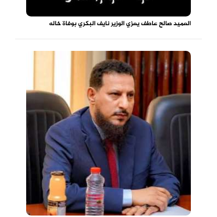
العميد صالح عاطف يعزي الوزير نايف البكري بوفاة خاله