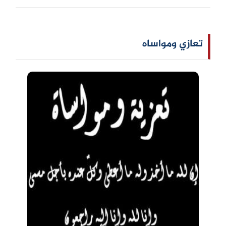
تعازي ومواساه