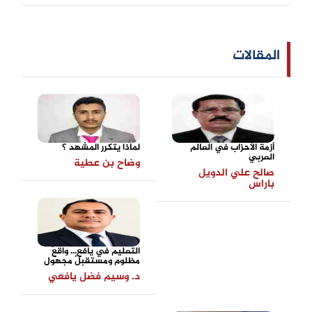
المقالات
أزمة الأحزاب في العالم
لماذا يتكرر المشهد ؟
العربي
وضاح بن عطية
صالح علي الدويل
باراس
التعليم في يافع... واقعٌ
مظلوم ومستقبلٌ مجهول
د. وسيم فضل يافعي