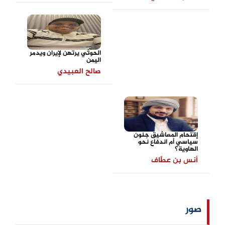
الحوثي يرتهن لإيران ويدمر
اليمن
صالح العبيدي
إقتحام المعاشيق جنون
سياسي أم اندفاع نحو
الهاوية؟
أنس بن عطّاف
صور