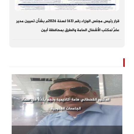
قرار رئيس مجلس الوزراء رقم (63) لسنة 2026م بشأن تعيين مدير
عامًّ لمكتب الأشغال العامة والطرق بمحافظة أبين
الدكتور القحطاني هامة أكاديمية ونجم يتلألأ في سماء
الجامعات الجنوبية