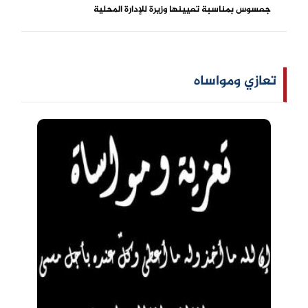
جعسوس بمناسبة تعيينها وزيرة للإدارة المحلية
تعازي ومواساه