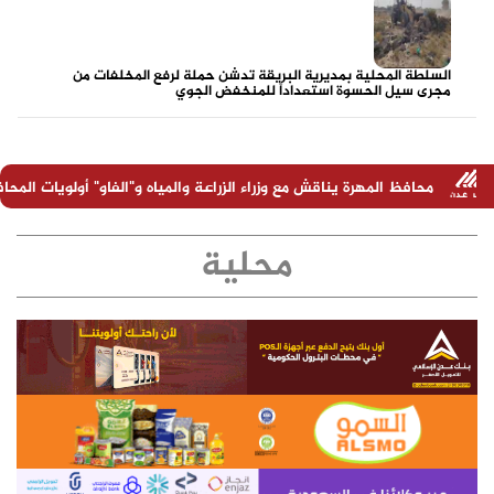
السلطة المحلية بمديرية البريقة تدشن حملة لرفع المخلفات من
مجرى سيل الحسوة استعداداً للمنخفض الجوي
يناقش مع وزراء الزراعة والمياه و"الفاو" أولويات المحافظة ويؤكد أهمية تو
محلية