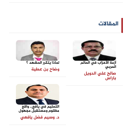
المقالات
أزمة الأحزاب في العالم
لماذا يتكرر المشهد ؟
العربي
وضاح بن عطية
صالح علي الدويل
باراس
التعليم في يافع... واقعٌ
مظلوم ومستقبلٌ مجهول
د. وسيم فضل يافعي