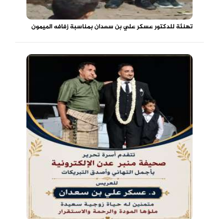
تهنئة للدكتور عسكر علي بن سعدان بمناسبة زفافه الميمون