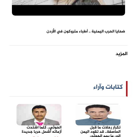
ضحايا الحرب اليمنية .. أطباء متروكون في الأردن
المزيد
كتابات وآراء
تكرار رحلات ما قبل
الحوثي.. كلما اشتدت
العاصفة.. قد تقود اليمن
أزماته أشعل حربا جديدة
إلى ما بعد الحوثي