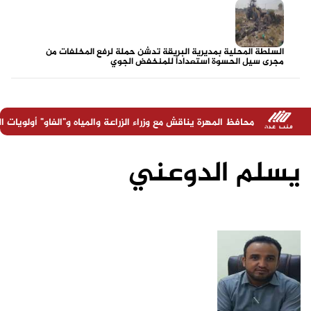
السلطة المحلية بمديرية البريقة تدشن حملة لرفع المخلفات من
مجرى سيل الحسوة استعداداً للمنخفض الجوي
فظ المهرة يناقش مع وزراء الزراعة والمياه و"الفاو" أولويات المحافظة ويؤكد
يسلم الدوعني