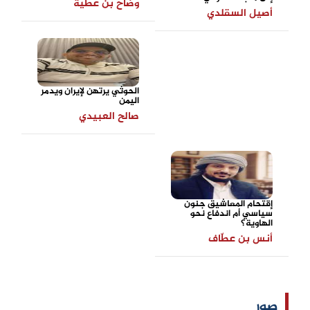
وضاح بن عطية
أصيل السقلدي
الحوثي يرتهن لإيران ويدمر
اليمن
صالح العبيدي
إقتحام المعاشيق جنون
سياسي أم اندفاع نحو
الهاوية؟
أنس بن عطّاف
صور