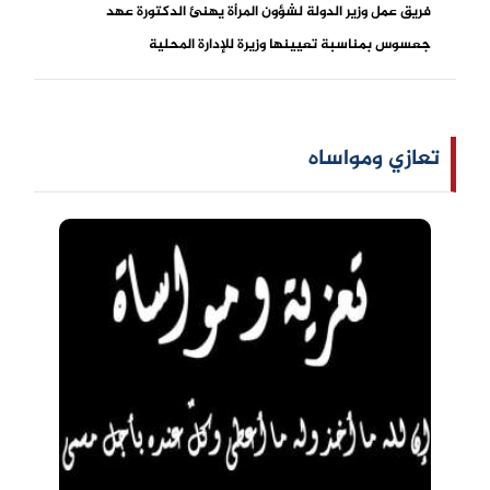
فريق عمل وزير الدولة لشؤون المرأة يهنئ الدكتورة عهد
جعسوس بمناسبة تعيينها وزيرة للإدارة المحلية
تعازي ومواساه