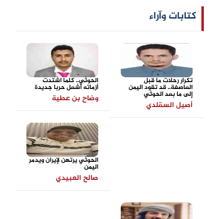
كتابات وآراء
تكرار رحلات ما قبل
الحوثي.. كلما اشتدت
العاصفة.. قد تقود اليمن
أزماته أشعل حربا جديدة
إلى ما بعد الحوثي
وضاح بن عطية
أصيل السقلدي
الحوثي يرتهن لإيران ويدمر
اليمن
صالح العبيدي