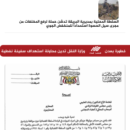
السلطة المحلية بمديرية البريقة تدشن حملة لرفع المخلفات من
مجرى سيل الحسوة استعداداً للمنخفض الجوي
وزارة النقل تدين محاولة استهداف سفينة نفطية في ميناء المخا وت