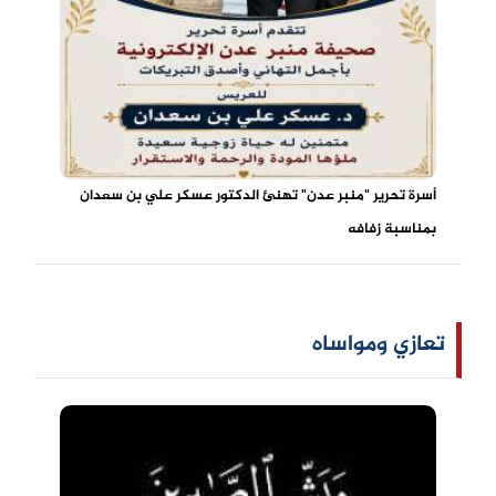
أسرة تحرير "منبر عدن" تهنئ الدكتور عسكر علي بن سعدان
بمناسبة زفافه
تعازي ومواساه