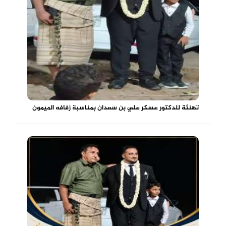
تهنئة للدكتور عسكر علي بن سعدان بمناسبة زفافه الميمون