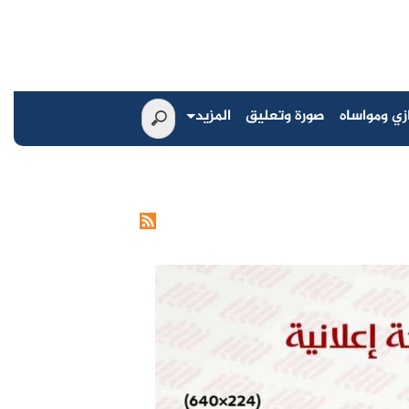
زي ومواساه
صورة وتعليق
المزيد