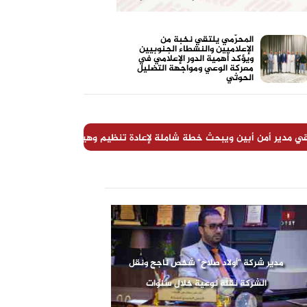
المحرّمي يلتقي نخبة من
الإعلاميين والنشطاء الجنوبيين
ويؤكد أهمية الدور الإعلامي في
معركة الوعي ومواجهة التضليل
الحوثي
 أبين ويبحث خطة شاملة لإعادة تنظيم وهيكلة المنظومة الأمنية بالمحافظة
بعد النكران سيبرر:
الدكتور القحطاني هامة أكاديمية ونجم
خطيئة بن مبارك الد
يتلألأ في سماء الجامعات الجنوبية
تُغ