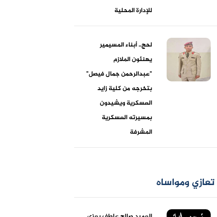
للإدارة المحلية
لحج.. أبناء المسيمير
يهنئون الملازم
"عبدالرحمن جمال فيصل"
بتخرجه من كلية زايد
العسكرية ويشيدون
بمسيرته العسكرية
المشرفة
تعازي ومواساه
العميد صالح عاطف يعزي