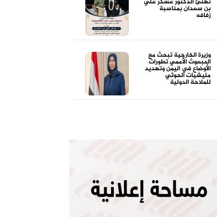
تهنئ الدكتور عسكر علي
بن سعدان بمناسبة
زفافه
وزيرة الخارجية تبحث مع
المبعوث الأممي تطورات
الأوضاع في اليمن وتهديد
مليشيات الحوثي
للملاحة الدولية