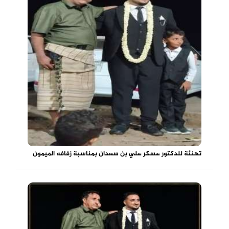
تهنئة للدكتور عسكر علي بن سعدان بمناسبة زفافه الميمون