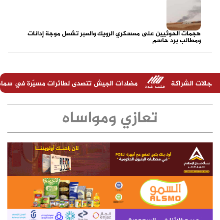
هجمات الحوثيين على معسكري الرويك والعبر تشعل موجة إدانات
ومطالب برد حاسم
مضادات الجيش تتصدى لطائرات مسيّرة في سماء الشعب والبريقة بع
تعازي ومواساه