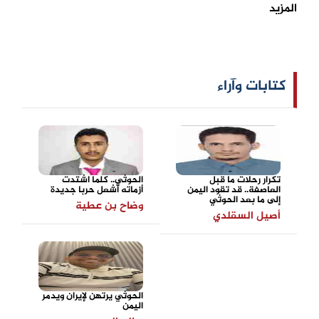
المزيد
كتابات وآراء
تكرار رحلات ما قبل
الحوثي.. كلما اشتدت
العاصفة.. قد تقود اليمن
أزماته أشعل حربا جديدة
إلى ما بعد الحوثي
وضاح بن عطية
أصيل السقلدي
الحوثي يرتهن لإيران ويدمر
اليمن