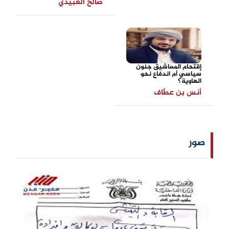
صالح العبيدي
إقتحام المعاشيق جنون
سياسي أم اندفاع نحو
الهاوية؟
أنس بن عطّاف
صور