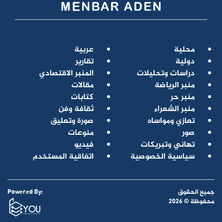
محلية
عربية
دولية
تقارير
دراسات وتحليلات
المنبر الاقتصادي
منبر الرياضة
مقالات
منبر حر
كتابات
منبر الشعراء
ثقافة وفن
تعازي ومواساه
صورة وتعليق
صور
منوعات
تهاني وتبريكات
فيديو
سياسية الخصوصية
اتفاقية المستخدم
جميع الحقوق
Powered By:
محفوظة © 2026