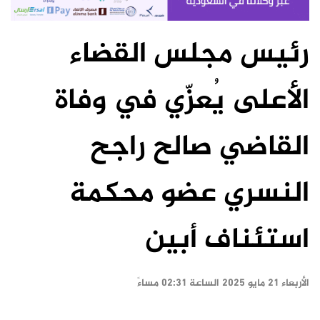
رئيس مجلس القضاء
الأعلى يُعزّي في وفاة
القاضي صالح راجح
النسري عضو محكمة
استئناف أبين
الأربعاء ٢١ مايو ٢٠٢٥ الساعة ٠٢:٣١ مساءً