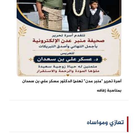
أسرة تحرير "منبر عدن" تهنئ الدكتور عسكر علي بن سعدان
بمناسبة زفافه
تعازي ومواساه