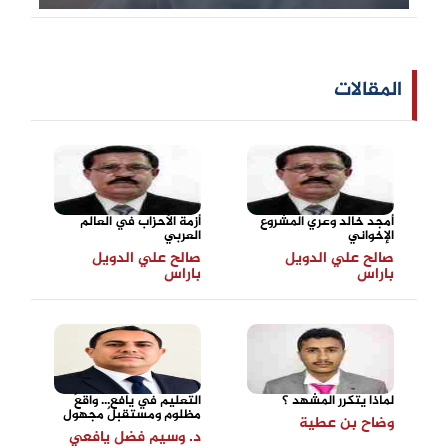
المقالات
أمجد خالد وعُري المشروع
أزمة الأحزاب في العالم
الإخواني
العربي
صالح علي الدويل
صالح علي الدويل
باراس
باراس
لماذا يتكرر المشهد ؟
التعليم في يافع... واقعٌ
مظلوم ومستقبلٌ مجهول
وضاح بن عطية
د. وسيم فضل يافعي