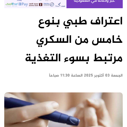
اعتراف طبي بنوع
خامس من السكري
مرتبط بسوء التغذية
الجمعة ٠٣ أكتوبر ٢٠٢٥ الساعة ١١:٣٠ صباحاً