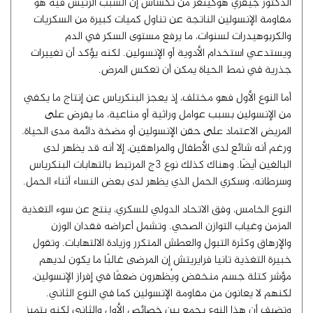
الدكتور جيفري هوكينغز من تكساس إن السبب الرئيس فيه هو
مقاومة الإنسولين الناتجة عن تناول كميات كبيرة من السكريات
والكربوهيدرات لسنوات، ما يرفع مستوى السكر في الدم
ويستدعي استخدام الأدوية أو الإنسولين. لكنه يؤكد أن تغييرات
جذرية في نمط الحياة يمكن أن تعكس المرض.
أما النوع الأول فهو مختلف، إذ يعجز البنكرياس عن إنتاج ما يكفي
من الإنسولين بسبب عوامل وراثية أو مناعية، ما يفرض على
المريض الاعتماد على حقن الإنسولين أو مضخة دائمة مدى الحياة.
ورغم أنه شائع لدى الأطفال والمراهقين، إلا أنه قد يظهر لدى
البالغين أيضًا. وهناك كذلك نوع 3ج المرتبط بالتهابات البنكرياس
وسرطانه، وسكري الحمل الذي يظهر لدى بعض النساء أثناء الحمل.
النوع الخامس، وفق الاتحاد الدولي للسكري، ينتج عن سوء التغذية
المزمن وغياب التوازن الصحي. وتشمل أعراضه فقدان الوزن
والإرهاق وكثرة التبول والعطش المتكرر وزيادة الالتهابات. وتقول
خبيرة التغذية تانيا فرايريتش إن المرضى غالبًا ما يكون لديهم
مؤشر كتلة جسم منخفض ويُظهرون ضعفًا في إفراز الإنسولين،
لكنهم لا يعانون من مقاومة الإنسولين كما في النوع الثاني.
وتضيف أن هذا النوع يجمع بين خصائص الأول والثاني لكنه يتميز