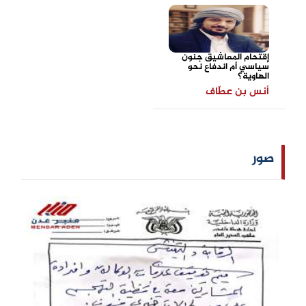
إقتحام المعاشيق جنون
سياسي أم اندفاع نحو
الهاوية؟
أنس بن عطّاف
صور