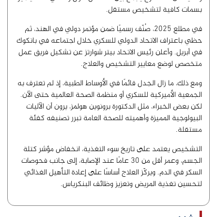
بسمات كافية لتشخيص مستقل.
في مطلع 2025، صُنّف رسميًا ضمن مؤتمر دولي في الهند، ثم
حظي باعتراف الاتحاد الدولي للسكري خلال اجتماعه في بانكوك
في أبريل. وأعلن رئيس الاتحاد بيتر شوارتز عن تشكيل فريق عمل
متخصص لوضع معايير التشخيص والعلاج.
ومع ذلك، ما زال الجدل قائمًا في الأوساط الطبية، إذ لم تعترف به
الجمعية الأميركية للسكري أو منظمة الصحة العالمية حتى الآن.
لكن بعض الخبراء، مثل الدكتورة برونوين هولمز، يرون أن الآليات
البيولوجية المميزة وأهميته للصحة العامة تبرر تصنيفه كفئة
مستقلة.
التشخيص يعتمد على تاريخ سوء التغذية، انخفاض مؤشر كتلة
الجسم، وعمر أقل من 30 عامًا عند الإصابة، إلى جانب فحوصات
السكر في الدم. ويركّز العلاج أساسًا على إعادة التأهيل الغذائي
لتحسين تغذية المريض وتعزيز وظائف البنكرياس.