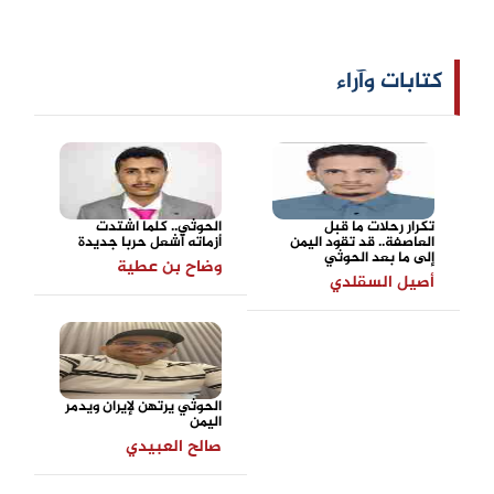
كتابات وآراء
تكرار رحلات ما قبل
الحوثي.. كلما اشتدت
العاصفة.. قد تقود اليمن
أزماته أشعل حربا جديدة
إلى ما بعد الحوثي
وضاح بن عطية
أصيل السقلدي
الحوثي يرتهن لإيران ويدمر
اليمن
صالح العبيدي