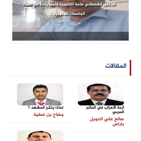
الدكتور القحطاني هامة أكاديمية ونجم يتلألأ في سماء
الجامعات الجنوبية
المقالات
أزمة الأحزاب في العالم
لماذا يتكرر المشهد ؟
العربي
وضاح بن عطية
صالح علي الدويل
باراس