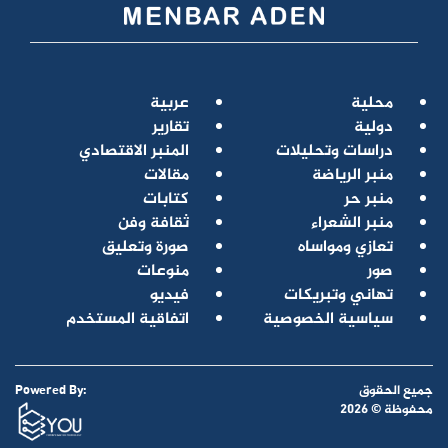
محلية
عربية
دولية
تقارير
دراسات وتحليلات
المنبر الاقتصادي
منبر الرياضة
مقالات
منبر حر
كتابات
منبر الشعراء
ثقافة وفن
تعازي ومواساه
صورة وتعليق
صور
منوعات
تهاني وتبريكات
فيديو
سياسية الخصوصية
اتفاقية المستخدم
جميع الحقوق
Powered By:
محفوظة © 2026