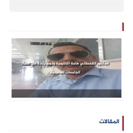
الدكتور القحطاني هامة أكاديمية ونجم يتلألأ في سماء
الجامعات الجنوبية
المقالات