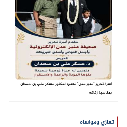
أسرة تحرير "منبر عدن" تهنئ الدكتور عسكر علي بن سعدان
بمناسبة زفافه
تعازي ومواساه