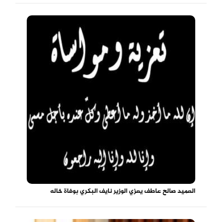
العميد صالح عاطف يعزي الوزير نايف البكري بوفاة خاله