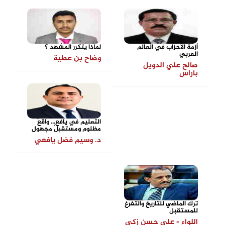
أزمة الأحزاب في العالم
لماذا يتكرر المشهد ؟
العربي
وضاح بن عطية
صالح علي الدويل
باراس
التعليم في يافع... واقعٌ
مظلوم ومستقبلٌ مجهول
د. وسيم فضل يافعي
ترك الماضي للتاريخ والتفرغ
للمستقبل
اللواء - علي حسن زكي