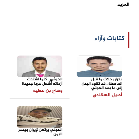
المزيد
كتابات وآراء
تكرار رحلات ما قبل
الحوثي.. كلما اشتدت
العاصفة.. قد تقود اليمن
أزماته أشعل حربا جديدة
إلى ما بعد الحوثي
وضاح بن عطية
أصيل السقلدي
الحوثي يرتهن لإيران ويدمر
اليمن