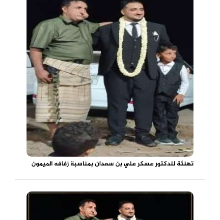
تهنئة للدكتور عسكر علي بن سعدان بمناسبة زفافه الميمون