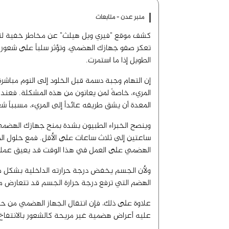
منبر عدن - متابعات
كشف موقع "فيري ويل هيلث" عن مخاطر خفية لتناو
تعكر صفو جهازك الهضمي، وتؤثر سلباً على شعورك 
الطويل إذا ما استمرت.
إن التهام وجبة دسمة قبل الخلود إلى النوم مباشر
المريء، خاصةً لمن يعانون من هذه المشكلة. فع
المعدة أن يشق طريقه عائداً إلى المريء، مسبباً شعور
وينصح الخبراء الطبيون بشدة بمنح جهازك الهضمي 
ساعتين إلى ثلاث ساعات على الأقل. فمع حلول المسا
الهضمي على العمل في هذا الوقت قد يعيق عمليت
ولأن الجسم يخفض درجة حرارته الداخلية بشكل طب
الهضم التي ترفع درجة حرارة الجسم قد تتعارض مع ه
علاوة على ذلك، فإن انتقال الجهاز الهضمي من حا
عليه أعراض هضمية غير مريحة كالشعور بالانتفاخ