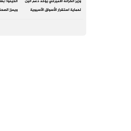
وزير الخزانة الأميركي يؤكد دعم الين
الكينوا: ب
لحماية استقرار الأسواق الآسيوية
ويعزز الصحة