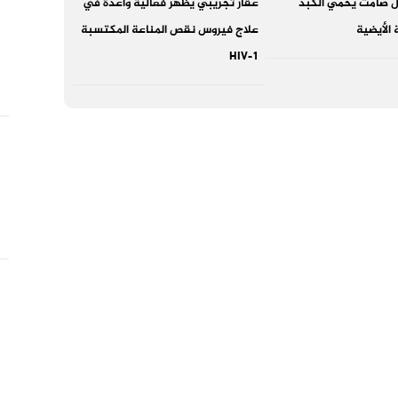
طل صامت يحمي الكبد
عقار تجريبي يظهر فعالية واعدة في
 الأيضية
علاج فيروس نقص المناعة المكتسبة
HIV-1