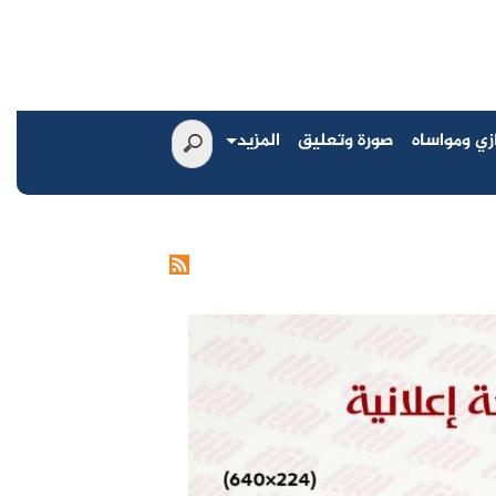
زي ومواساه
صورة وتعليق
المزيد