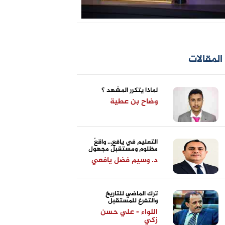
المقالات
لماذا يتكرر المشهد ؟
وضاح بن عطية
التعليم في يافع... واقعٌ
مظلوم ومستقبلٌ مجهول
د. وسيم فضل يافعي
ترك الماضي للتاريخ
والتفرغ للمستقبل
اللواء - علي حسن
زكي