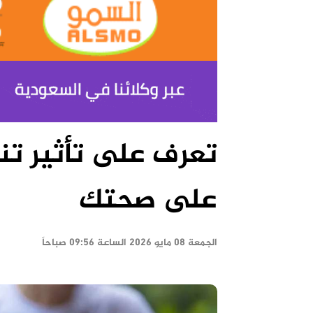
تعرف على تأثير تناو
على صحتك
الجمعة ٠٨ مايو ٢٠٢٦ الساعة ٠٩:٥٦ صباحاً