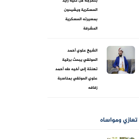
بتخرجه من كلية زايد
العسكرية ويشيدون
بمسيرته العسكرية
المشرفة
الشيخ علوي أحمد
العولقي يبعث برقية
تهنئة إلى أخيه طه أحمد
علوي العولقي بمناسبة
زفافه
تعازي ومواساه