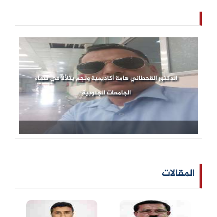
الدكتور القحطاني هامة أكاديمية ونجم يتلألأ في سماء
الجامعات الجنوبية
المقالات