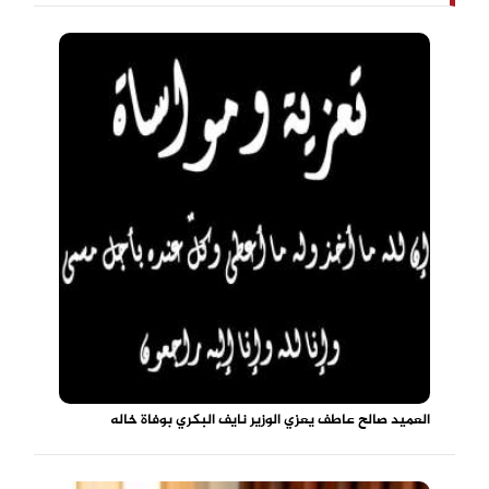
العميد صالح عاطف يعزي الوزير نايف البكري بوفاة خاله