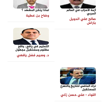
أزمة الأحزاب في العالم
لماذا يتكرر المشهد ؟
العربي
وضاح بن عطية
صالح علي الدويل
باراس
التعليم في يافع... واقعٌ
مظلوم ومستقبلٌ مجهول
د. وسيم فضل يافعي
ترك الماضي للتاريخ والتفرغ
للمستقبل
اللواء - علي حسن زكي