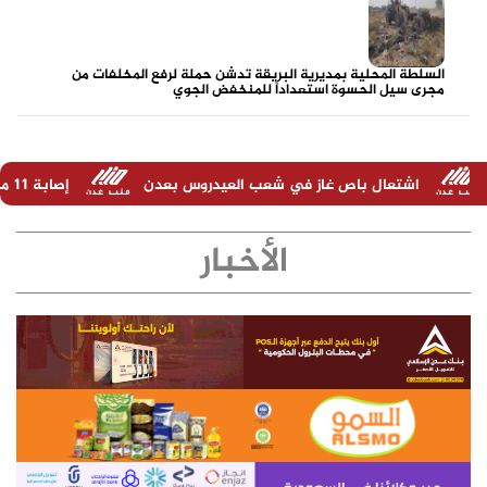
السلطة المحلية بمديرية البريقة تدشن حملة لرفع المخلفات من
مجرى سيل الحسوة استعداداً للمنخفض الجوي
ص غاز في شعب العيدروس بعدن
إصابة 11 مدنيًا في هجوم حوثي على نجران السعودية
الأخبار