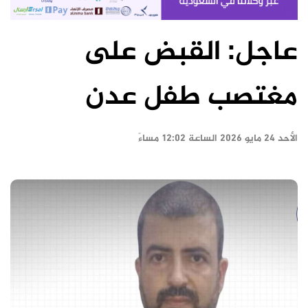
عاجل: القبض على
مغتصب طفل عدن
الأحد ٢٤ مايو ٢٠٢٦ الساعة ١٢:٠٢ مساءً