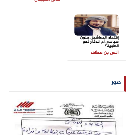
إقتحام المعاشيق جنون
سياسي أم اندفاع نحو
الهاوية؟
أنس بن عطّاف
صور