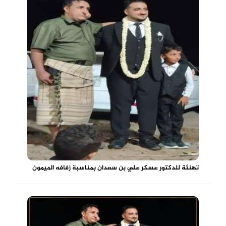
تهنئة للدكتور عسكر علي بن سعدان بمناسبة زفافه الميمون