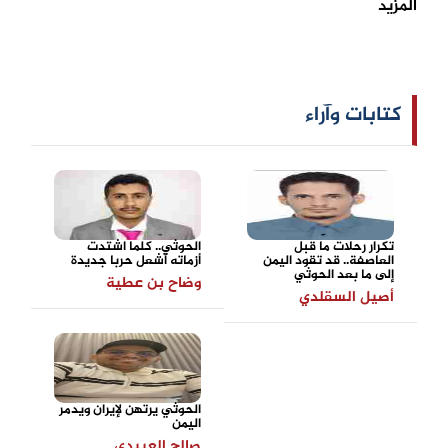
المزيد
كتابات وآراء
تكرار رحلات ما قبل
الحوثي.. كلما اشتدت
العاصفة.. قد تقود اليمن
أزماته أشعل حربا جديدة
إلى ما بعد الحوثي
وضاح بن عطية
أصيل السقلدي
الحوثي يرتهن لإيران ويدمر
اليمن
صالح العبيدي