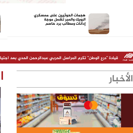
هجمات الحوثيين على معسكري
الرويك والعبر تشعل موجة
إدانات ومطالب برد حاسم
درع الوطن" تكرم المراسل الحربي عبدالرحمن الحدي بعد اجتيازه دورة متخصصة
الأخبار
مدير شركة "أولاد صلاح" شخص ناجح ونقل
الشركة نقله نوعية خلال سنوات