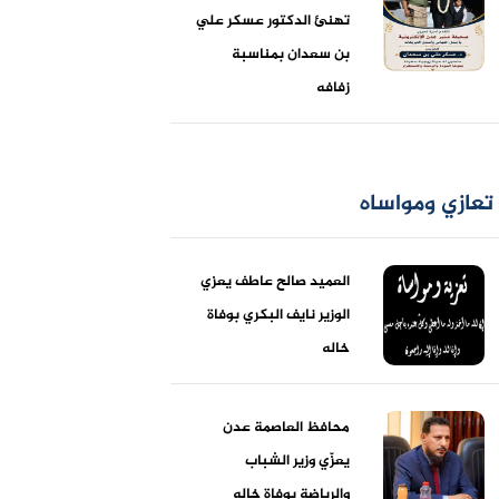
تهنئ الدكتور عسكر علي
بن سعدان بمناسبة
زفافه
تعازي ومواساه
العميد صالح عاطف يعزي
الوزير نايف البكري بوفاة
خاله
محافظ العاصمة عدن
يعزّي وزير الشباب
والرياضة بوفاة خاله