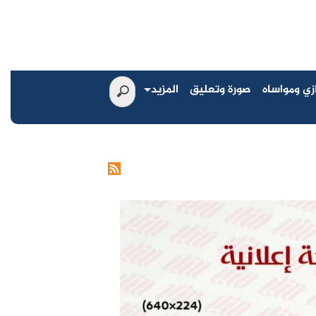
زي ومواساه
صورة وتعليق
المزيد