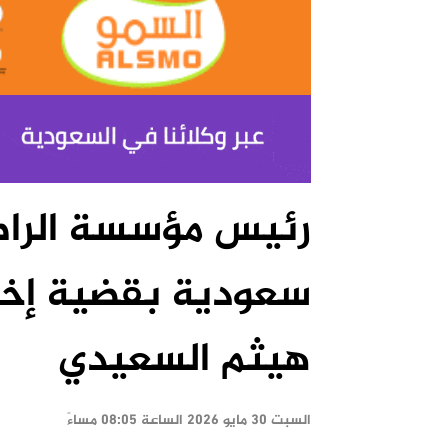
رئيس مؤسسة الراصد
سعودية بقضية إخف
هيثم السعيدي
السبت ٣٠ مايو ٢٠٢٦ الساعة ٠٨:٠٥ مساءً