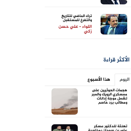
ترك الماضي للتاريخ
والتفرغ للمستقبل
اللواء - علي حسن
زكي
الأكثر قراءة
اليوم
هذا الأسبوع
هجمات الحوثيين على
معسكري الرويك والعبر
تشعل موجة إدانات
ومطالب برد حاسم
تهنئة للدكتور عسكر
علي بن سعدان بمناسبة