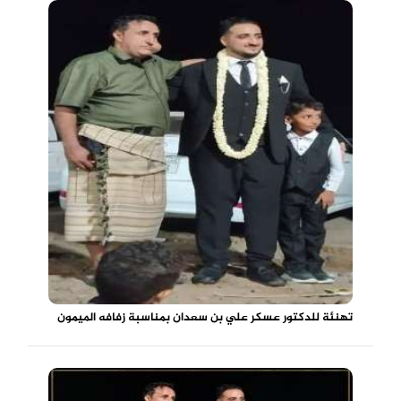
تهنئة للدكتور عسكر علي بن سعدان بمناسبة زفافه الميمون