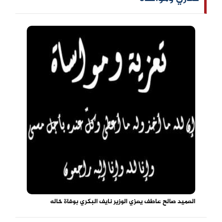
العميد صالح عاطف يعزي الوزير نايف البكري بوفاة خاله