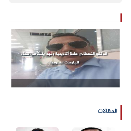
الدكتور القحطاني هامة أكاديمية ونجم يتلألأ في سماء
الجامعات الجنوبية
المقالات