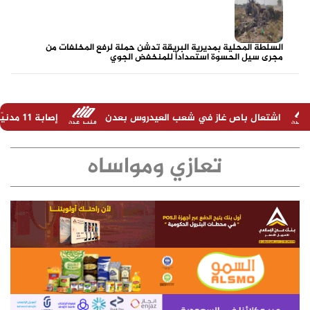
السلطة المحلية بمديرية البريقة تدشن حملة لرفع المخلفات من
مجرى سيل الحسوة استعداداً للمنخفض الجوي
غاز في شعب العيدروس بعدن
إصابة 11 مدنيًا في هجوم حوثي على نجران السعودية
تعازي ومواساه