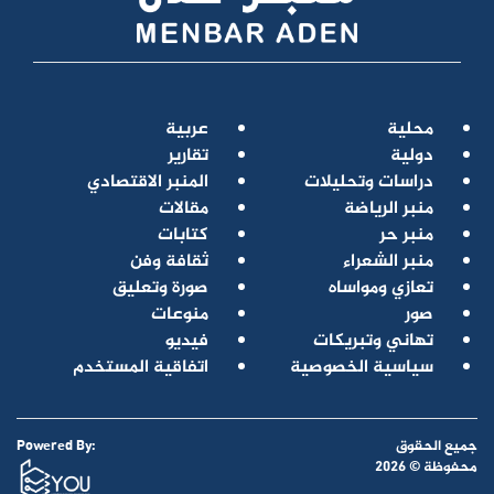
محلية
عربية
دولية
تقارير
دراسات وتحليلات
المنبر الاقتصادي
منبر الرياضة
مقالات
منبر حر
كتابات
منبر الشعراء
ثقافة وفن
تعازي ومواساه
صورة وتعليق
صور
منوعات
تهاني وتبريكات
فيديو
سياسية الخصوصية
اتفاقية المستخدم
جميع الحقوق
Powered By:
محفوظة © 2026