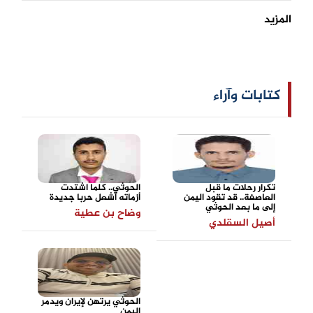
المزيد
كتابات وآراء
تكرار رحلات ما قبل
الحوثي.. كلما اشتدت
العاصفة.. قد تقود اليمن
أزماته أشعل حربا جديدة
إلى ما بعد الحوثي
وضاح بن عطية
أصيل السقلدي
الحوثي يرتهن لإيران ويدمر
اليمن