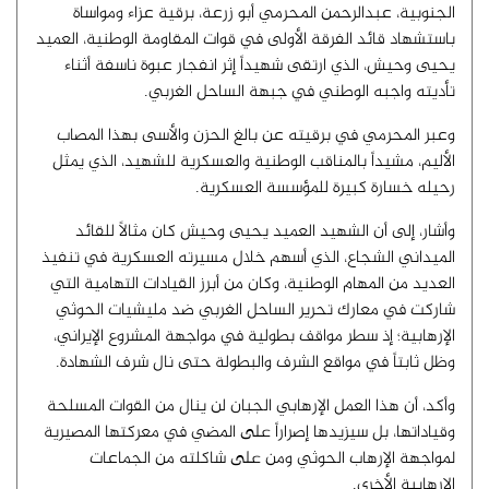
الجنوبية، عبدالرحمن المحرمي أبو زرعة، برقية عزاء ومواساة
باستشهاد قائد الفرقة الأولى في قوات المقاومة الوطنية، العميد
يحيى وحيش، الذي ارتقى شهيداً إثر انفجار عبوة ناسفة أثناء
تأديته واجبه الوطني في جبهة الساحل الغربي.
وعبر المحرمي في برقيته عن بالغ الحزن والأسى بهذا المصاب
الأليم، مشيداً بالمناقب الوطنية والعسكرية للشهيد، الذي يمثل
رحيله خسارة كبيرة للمؤسسة العسكرية.
وأشار، إلى أن الشهيد العميد يحيى وحيش كان مثالاً للقائد
الميداني الشجاع، الذي أسهم خلال مسيرته العسكرية في تنفيذ
العديد من المهام الوطنية، وكان من أبرز القيادات التهامية التي
شاركت في معارك تحرير الساحل الغربي ضد مليشيات الحوثي
الإرهابية؛ إذ سطر مواقف بطولية في مواجهة المشروع الإيراني،
وظل ثابتاً في مواقع الشرف والبطولة حتى نال شرف الشهادة.
وأكد، أن هذا العمل الإرهابي الجبان لن ينال من القوات المسلحة
وقياداتها، بل سيزيدها إصراراً على المضي في معركتها المصيرية
لمواجهة الإرهاب الحوثي ومن على شاكلته من الجماعات
الإرهابية الأخرى.