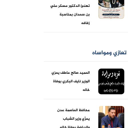
تهنئ الدكتور عسكر علي
بن سعدان بمناسبة
زفافه
تعازي ومواساه
العميد صالح عاطف يعزي
الوزير نايف البكري بوفاة
خاله
محافظ العاصمة عدن
يعزّي وزير الشباب
والرياضة بوفاة خاله