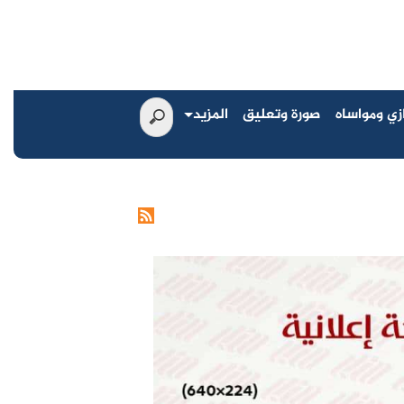
زي ومواساه
صورة وتعليق
المزيد