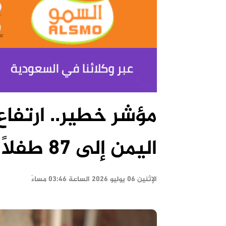
مؤشر خطير.. ارتفا
اليمن إلى 87 طفلًا
الإثنين ٠٦ يوليو ٢٠٢٦ الساعة ٠٣:٤٦ مساءً