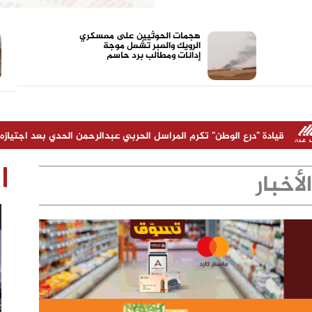
هجمات الحوثيين على معسكري
الرويك والعبر تشعل موجة
إدانات ومطالب برد حاسم
ع الوطن" تكرم المراسل الحربي عبدالرحمن الحدي بعد اجتيازه دورة متخصصة
الأخبار
مدير شركة "أولاد صلاح" شخص ناجح ونقل
الشركة نقله نوعية خلال سنوات