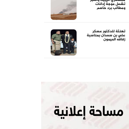
معسكري الرويك والعبر
تشعل موجة إدانات
ومطالب برد حاسم
تهنئة للدكتور عسكر
علي بن سعدان بمناسبة
زفافه الميمون