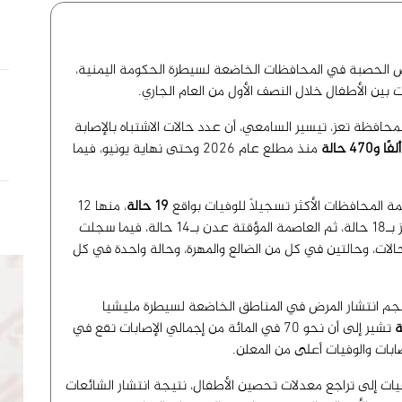
الحصبة في المحافظات الخاضعة لسيطرة الحكومة اليمنية،
 بين الأطفال خلال النصف الأول من العام الجاري.
فظة تعز، تيسير السامعي، أن عدد حالات الاشتباه بالإصابة
منذ مطلع عام 2026 وحتى نهاية يونيو، فيما
لمحافظات الأكثر تسجيلًا للوفيات بواقع
19 حالة
، منها 12
حالة في الوادي و7 في الساحل، تلتها محافظة تعز بـ18 حالة، ثم العاصمة المؤقتة عدن بـ14 حالة، فيما سجلت
فظتا أبين ولحج 11 وفاة لكل منهما، ومأرب 8 حالات، وحالتين في كل من الضالع والمهرة، وحالة واحدة في كل
جم انتشار المرض في المناطق الخاضعة لسيطرة مليشيا
ة
تشير إلى أن نحو 70 في المائة من إجمالي الإصابات تقع في
صابات والوفيات أعلى من المعلن.
فيات إلى تراجع معدلات تحصين الأطفال، نتيجة انتشار الشائعات