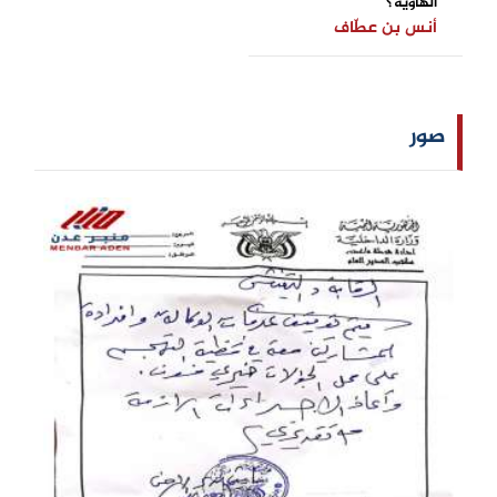
الهاوية؟
أنس بن عطّاف
صور