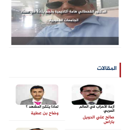
الدكتور القحطاني هامة أكاديمية ونجم يتلألأ في سماء
الجامعات الجنوبية
المقالات
أزمة الأحزاب في العالم
لماذا يتكرر المشهد ؟
العربي
وضاح بن عطية
صالح علي الدويل
باراس