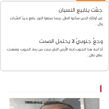
جفّت ينابيع النسيان
عن أولئك الذين سكنوا الظل، بينما صنعوا النور..يافع مَـرَدّ الشّدات
وال...
وجعٌ جنوبيّ لا يحتمل الصمت
أنا ابنة هذا الجنوب.ابنة الأرض التي نبتت من رماد الحروب، وشهدت
على تقل...