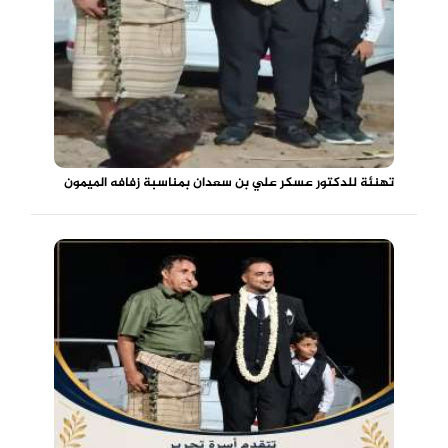
تهنئة للدكتور عسكر علي بن سعدان بمناسبة زفافه الميمون