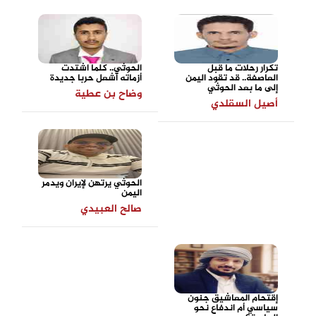
تكرار رحلات ما قبل
الحوثي.. كلما اشتدت
العاصفة.. قد تقود اليمن
أزماته أشعل حربا جديدة
إلى ما بعد الحوثي
وضاح بن عطية
أصيل السقلدي
الحوثي يرتهن لإيران ويدمر
اليمن
صالح العبيدي
إقتحام المعاشيق جنون
سياسي أم اندفاع نحو