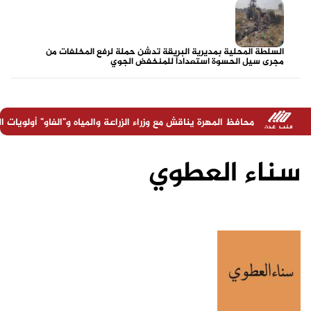
السلطة المحلية بمديرية البريقة تدشن حملة لرفع المخلفات من
مجرى سيل الحسوة استعداداً للمنخفض الجوي
ظ المهرة يناقش مع وزراء الزراعة والمياه و"الفاو" أولويات المحافظة ويؤكد 
سناء العطوي