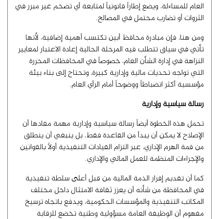
العام للمساءلة، ويضع إطاراً قانونياً لمتابعة أي تضخم غير مبرر في
الثروات أو تضارب محتمل في المصالح.
ومن هنا، فإن مبادرة محافظ أبين تكتسب أهمية إضافية، لأنها
تأتي في سياق تتطلب فيه المرحلة الحالية إعادة الاعتبار لمعايير
النزاهة في إدارة الشأن العام، خصوصاً في المحافظات المحررة
التي تواجه تحديات مالية وإدارية كبيرة، وتحتاج إلى بناء بيئة
مؤسسية أكثر انضباطاً ووضوحاً أمام الرأي العام.
رسالة سياسية وإدارية
تحمل هذه الخطوة أيضاً رسالة سياسية وإدارية مهمة مفادها أن
الإصلاح لا يمكن أن يبدأ من القاعدة فقط، بل ينبغي أن ينطلق
من قمة الهرم الإداري، عبر التزام القيادات التنفيذية أولاً بالقوانين
والإجراءات المنظمة للعمل المالي والإداري.
كما أن تقديم إقرار الذمة المالية من قبل أعلى سلطة تنفيذية
في المحافظة من شأنه أن يعزز ثقافة الامتثال داخل مختلف
المكاتب التنفيذية والمؤسسات الحكومية، ويدفع باتجاه ترسيخ
مفهوم أن الوظيفة العامة مسؤولية وطنية تخضع للرقابة