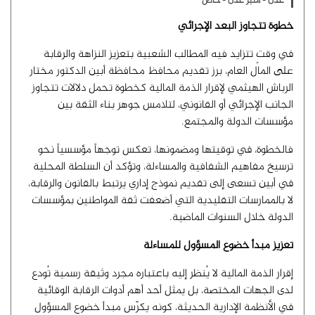
عدن - منبر عدن - خاص
خطوة تتجاوز البعد الإجرائي
في وقتٍ تتزايد فيه المطالب الشعبية بتعزيز النزاهة والرقابة
على المال العام، برز تقديم محافظ محافظة أبين الدكتور مختار
الرباش الهيثمي لإقرار الذمة المالية كخطوة تحمل دلالات تتجاوز
الجانب الإجرائي أو القانوني، لتلامس جوهر بناء الثقة بين
مؤسسات الدولة والمجتمع.
فالخطوة، في توقيتها ومضمونها، تعكس توجهاً مؤسسياً نحو
ترسيخ مفاهيم الشفافية والمساءلة، وتؤكد أن السلطة المحلية
في أبين تسعى إلى تقديم نموذج إداري يرتبط بالقانون والرقابة،
لا بالممارسات التقليدية التي أضعفت ثقة المواطنين بمؤسسات
الدولة خلال السنوات الماضية.
تعزيز مبدأ خضوع المسؤول للمساءلة
إقرار الذمة المالية لا يُنظر إليه باعتباره مجرد وثيقة رسمية تُودع
لدى الجهات المختصة، بل يمثل أحد أهم أدوات الرقابة الوقائية
في الأنظمة الإدارية الحديثة، كونه يكرّس مبدأ خضوع المسؤول