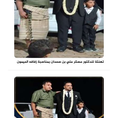
تهنئة للدكتور عسكر علي بن سعدان بمناسبة زفافه الميمون