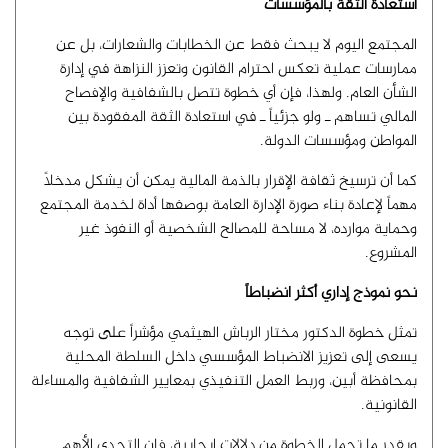
استعادة الثقة بالمؤسسات
المجتمع اليوم لا يبحث فقط عن الخطابات والشعارات، بل عن
ممارسات عملية تعكس احترام القانون وتعزز النزاهة في إدارة
الشأن العام. ولهذا، فإن أي خطوة تتصل بالشفافية والإفصاح
المالي تساهم ـ ولو جزئياً ـ في استعادة الثقة المفقودة بين
المواطن ومؤسسات الدولة.
كما أن ترسيخ ثقافة الإقرار بالذمة المالية يمكن أن يشكل مدخلاً
مهماً لإعادة بناء صورة الإدارة العامة بوصفها أداة لخدمة المجتمع
وحماية موارده، لا مساحة للمصالح الشخصية أو النفوذ غير
المشروع.
نحو نموذج إداري أكثر انضباطاً
تمثل خطوة الدكتور مختار الرباش الهيثمي مؤشراً على توجه
يسعى إلى تعزيز الانضباط المؤسسي داخل السلطة المحلية
بمحافظة أبين، وربط العمل التنفيذي بمعايير الشفافية والمساءلة
القانونية.
وبقدر ما تحمل الخطوة من دلالات إيجابية، فإن التحدي الأهم