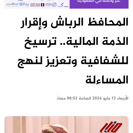
المحافظ الرباش وإقرار
الذمة المالية.. ترسيخ
للشفافية وتعزيز لنهج
المساءلة
الأربعاء ١٣ مايو ٢٠٢٦ الساعة ٠٨:٥٢ مساءً