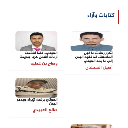
كتابات وآراء
تكرار رحلات ما قبل
الحوثي.. كلما اشتدت
العاصفة.. قد تقود اليمن
أزماته أشعل حربا جديدة
إلى ما بعد الحوثي
وضاح بن عطية
أصيل السقلدي
الحوثي يرتهن لإيران ويدمر
اليمن
صالح العبيدي