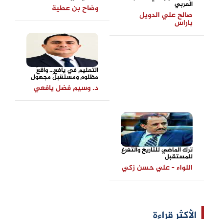
العربي
وضاح بن عطية
صالح علي الدويل
باراس
التعليم في يافع... واقعٌ
مظلوم ومستقبلٌ مجهول
د. وسيم فضل يافعي
ترك الماضي للتاريخ والتفرغ
للمستقبل
اللواء - علي حسن زكي
الأكثر قراءة