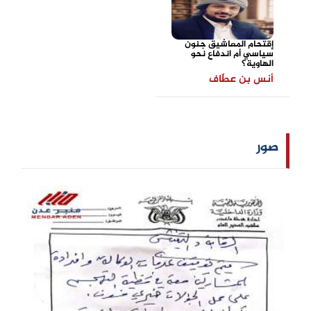
إقتحام المعاشيق جنون
سياسي أم اندفاع نحو
الهاوية؟
أنس بن عطّاف
صور