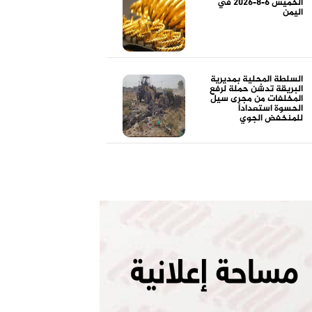
الخميس 6-8-2026 في
اليمن
السلطة المحلية بمديرية
البريقة تدشن حملة لرفع
المخلفات من مجرى سيل
الحسوة استعداداً
للمنخفض الجوي