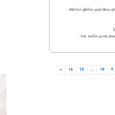
ي بينها وبين مناطق مختلفة...
مي ومدير مكتبه وما...
»
16
15
...
10
9