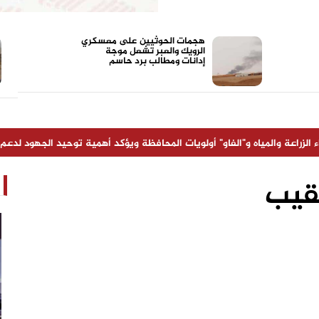
هجمات الحوثيين على معسكري
الرويك والعبر تشعل موجة
إدانات ومطالب برد حاسم
مياه و"الفاو" أولويات المحافظة ويؤكد أهمية توحيد الجهود لدعم القطاعات ال
قيب
مدير شركة "أولاد صلاح" شخص ناجح ونقل
الشركة نقله نوعية خلال سنوات