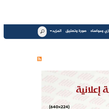
زي ومواساه
صورة وتعليق
المزيد