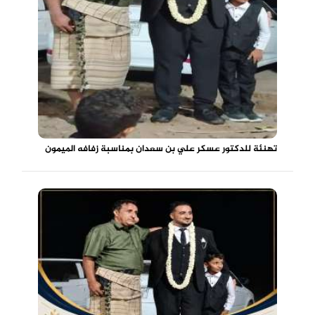
تهنئة للدكتور عسكر علي بن سعدان بمناسبة زفافه الميمون