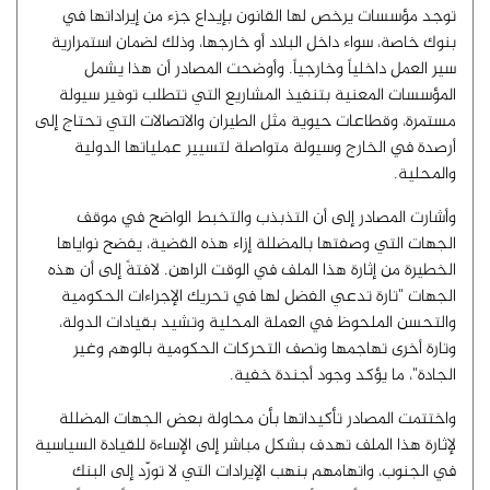
توجد مؤسسات يرخص لها القانون بإيداع جزء من إيراداتها في
بنوك خاصة، سواء داخل البلاد أو خارجها، وذلك لضمان استمرارية
سير العمل داخلياً وخارجياً. وأوضحت المصادر أن هذا يشمل
المؤسسات المعنية بتنفيذ المشاريع التي تتطلب توفير سيولة
مستمرة، وقطاعات حيوية مثل الطيران والاتصالات التي تحتاج إلى
أرصدة في الخارج وسيولة متواصلة لتسيير عملياتها الدولية
والمحلية.
وأشارت المصادر إلى أن التذبذب والتخبط الواضح في موقف
الجهات التي وصفتها بالمضللة إزاء هذه القضية، يفضح نواياها
الخطيرة من إثارة هذا الملف في الوقت الراهن. لافتةً إلى أن هذه
الجهات "تارة تدعي الفضل لها في تحريك الإجراءات الحكومية
والتحسن الملحوظ في العملة المحلية وتشيد بقيادات الدولة،
وتارة أخرى تهاجمها وتصف التحركات الحكومية بالوهم وغير
الجادة"، ما يؤكد وجود أجندة خفية.
واختتمت المصادر تأكيداتها بأن محاولة بعض الجهات المضللة
لإثارة هذا الملف تهدف بشكل مباشر إلى الإساءة للقيادة السياسية
في الجنوب، واتهامهم بنهب الإيرادات التي لا تورّد إلى البنك