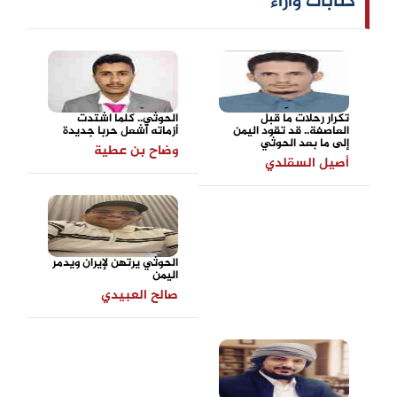
كتابات وآراء
تكرار رحلات ما قبل
الحوثي.. كلما اشتدت
العاصفة.. قد تقود اليمن
أزماته أشعل حربا جديدة
إلى ما بعد الحوثي
وضاح بن عطية
أصيل السقلدي
الحوثي يرتهن لإيران ويدمر
اليمن
صالح العبيدي