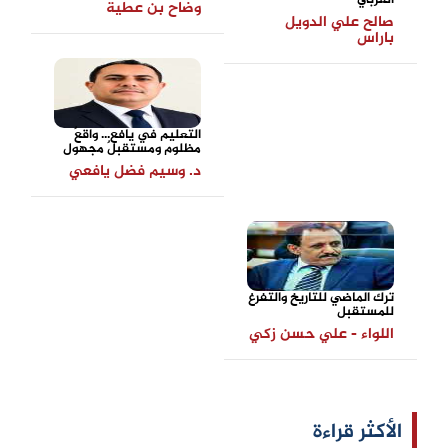
العربي
وضاح بن عطية
صالح علي الدويل
باراس
التعليم في يافع... واقعٌ
مظلوم ومستقبلٌ مجهول
د. وسيم فضل يافعي
ترك الماضي للتاريخ والتفرغ
للمستقبل
اللواء - علي حسن زكي
الأكثر قراءة