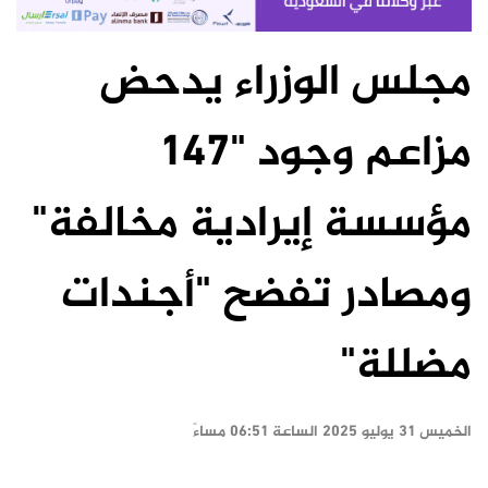
مجلس الوزراء يدحض
مزاعم وجود "147
مؤسسة إيرادية مخالفة"
ومصادر تفضح "أجندات
مضللة"
الخميس ٣١ يوليو ٢٠٢٥ الساعة ٠٦:٥١ مساءً