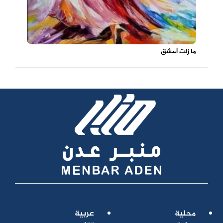
ما زلت أعشق
محلية
عربية