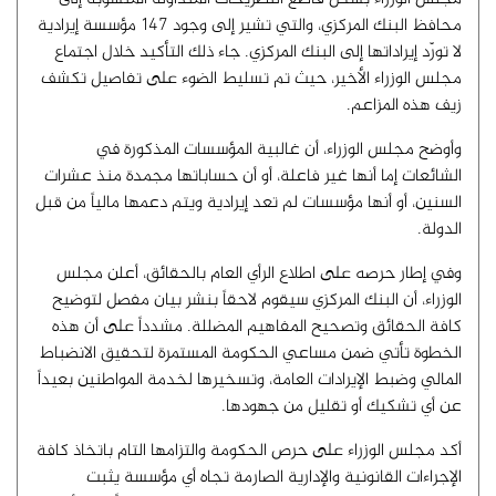
محافظ البنك المركزي، والتي تشير إلى وجود 147 مؤسسة إيرادية
لا تورّد إيراداتها إلى البنك المركزي. جاء ذلك التأكيد خلال اجتماع
مجلس الوزراء الأخير، حيث تم تسليط الضوء على تفاصيل تكشف
زيف هذه المزاعم.
وأوضح مجلس الوزراء، أن غالبية المؤسسات المذكورة في
الشائعات إما أنها غير فاعلة، أو أن حساباتها مجمدة منذ عشرات
السنين، أو أنها مؤسسات لم تعد إيرادية ويتم دعمها مالياً من قبل
الدولة.
وفي إطار حرصه على اطلاع الرأي العام بالحقائق، أعلن مجلس
الوزراء، أن البنك المركزي سيقوم لاحقاً بنشر بيان مفصل لتوضيح
كافة الحقائق وتصحيح المفاهيم المضللة. مشدداً على أن هذه
الخطوة تأتي ضمن مساعي الحكومة المستمرة لتحقيق الانضباط
المالي وضبط الإيرادات العامة، وتسخيرها لخدمة المواطنين بعيداً
عن أي تشكيك أو تقليل من جهودها.
أكد مجلس الوزراء على حرص الحكومة والتزامها التام باتخاذ كافة
الإجراءات القانونية والإدارية الصارمة تجاه أي مؤسسة يثبت