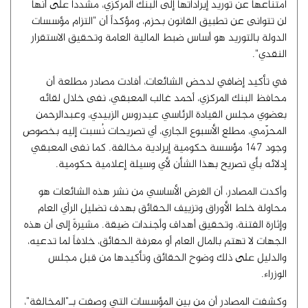
امتناعها عن توريد إيراداتها إلى البنك المركزي، مشدداً على أنها
لن تتوانى عن تطبيق القانون بحزم، ومؤكداً أن "التزام مؤسسات
الدولة بالتوريد هو أساس ضبط المالية العامة وتحقيق الاستقرار
النقدي".
في تأكيد إضافي لدحض الشائعات، أفادت مصادر مطلعة أن
محافظ البنك المركزي، أحمد غالب المعبقي، نفى خلال لقائه
بعضوي مجلس القيادة الرئاسي عيدروس الزبيدي، وعبدالرحمن
المحرّمي، مطلع الأسبوع الجاري، أي تصريحات نُسبت إليه بخصوص
وجود 147 مؤسسة حكومية إيرادية مخالفة. كما نفى المعبقي
إدلائه بأي تصريح بهذا الشأن لأي وسيلة إعلامية حكومية.
وأكدت المصادر، أن الغرض الأساسي من نشر هذه الشائعات هو
محاولة خلط الأوراق وتزييف الحقائق بهدف تضليل الرأي العام
وإثارة الفتنة، وتحقيق أهداف وأجندات ضيقة. مشيرةً إلى أن هذه
الجهات لا تهتم بالمال العام أو معرفة الحقائق، خلافاً لما تدعيه،
والدليل على ذلك وضوح الحقائق وتأكيدها من قبل مجلس
الوزراء.
وكشفت المصادر أن من بين المؤسسات التي وصفت بـ"المخالفة"،