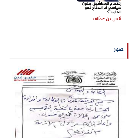
إقتحام المعاشيق جنون
سياسي أم اندفاع نحو
الهاوية؟
أنس بن عطّاف
صور